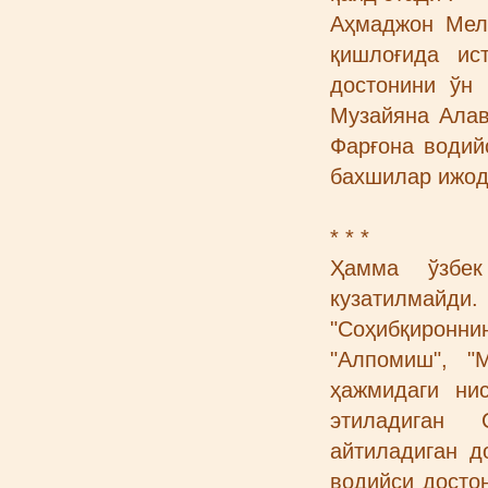
Аҳмаджон Мел
қишлоғида ис
достонини ўн 
Музайяна Алав
Фарғона водий
бахшилар ижод
* * *
Ҳамма ўзбек
кузатилмайд
"Соҳибқиронн
"Алпомиш", "
ҳажмидаги ни
этиладиган 
айтиладиган д
водийси досто