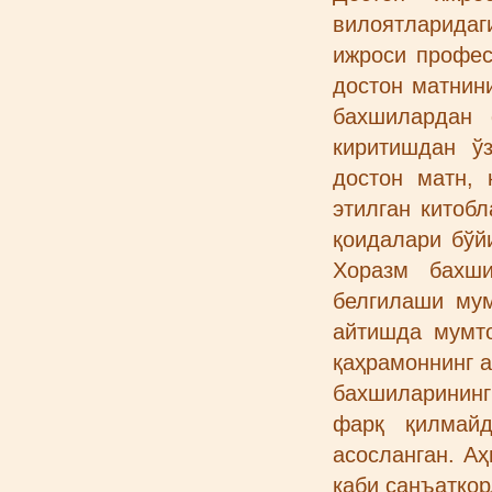
вилоятларидаг
ижроси профес
достон матнин
бахшилардан 
киритишдан ў
достон матн, 
этилган китоб
қоидалари бўй
Хоразм бахши
белгилаши му
айтишда мумто
қаҳрамоннинг 
бахшиларинин
фарқ қилмайд
асосланган. А
каби санъаткор