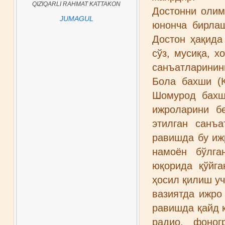
QIZIQARLI RAHMAT KATTAKON
Достонни олим
JUMAGUL
юнонча бирлаш
Достон ҳақида
сўз, мусиқа, х
санъатларинин
Бола бахши (
Шомурод бахш
ижроларини б
этилган санъа
равишда бу иж
намоён бўлга
юқорида қўйга
ҳосил қилиш уч
вазиятда ижро
равишда қайд қ
радио, фоно