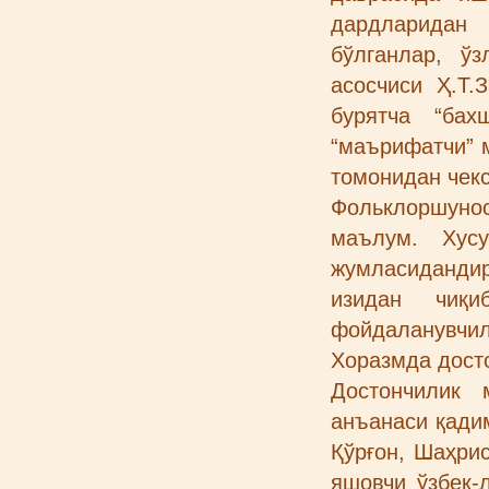
дардларидан
бўлганлар, ў
асосчиси Ҳ.Т
бурятча “бах
“маърифатчи” 
томонидан чекс
Фольклоршунос
маълум. Хус
жумласидандир.
изидан чиқи
фойдаланувчи
Хоразмда дост
Достончилик 
анъанаси қади
Қўрғон, Шаҳри
яшовчи ўзбек-