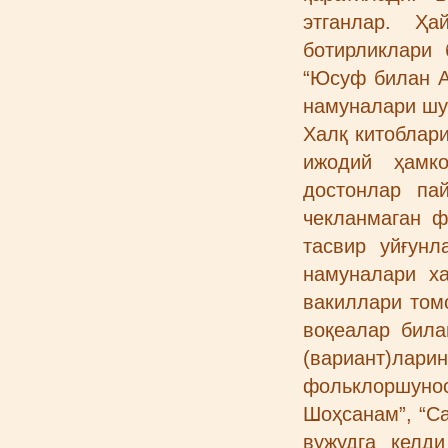
этганлар. Ҳа
ботирликлари
“Юсуф билан Аҳ
намуналари шу
Халқ китоблари
ижодий ҳамк
достонлар па
чекланмаган ф
тасвир уйғун
намуналари х
вакиллари том
воқеалар била
(вариант)лар
фольклоршуно
Шоҳсанам”, “Са
вужудга келди