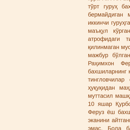
тўрт гуруҳ ба
бермайдиган 
иккинчи гуруҳг
маъқул кўрга
атрофидаги т
қилинмаган мус
мажбур бўлга
Раҳимхон Фе
бахшиларнинг к
тингловчилар
ҳуқуқидан маҳ
муттасил машқ 
10 яшар Қурбо
Феруз ёш бахш
эканини айтган
эмас, Бола б