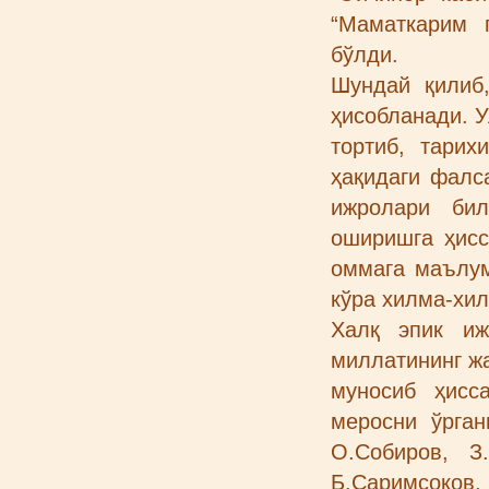
“Маматкарим 
бўлди.
Шундай қилиб
ҳисобланади. 
тортиб, тарих
ҳақидаги фалс
ижролари бил
оширишга ҳисс
оммага маълум
кўра хилма-хил
Халқ эпик иж
миллатининг ж
муносиб ҳисс
меросни ўрган
О.Собиров, З
Б.Саримсоқов