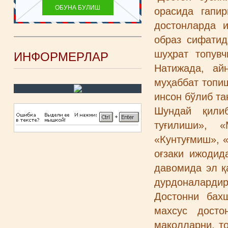
орасида гапир
достонларда и
образ сифатид
шуҳрат топувч
ИНФОРМЕРЛАР
Натижада, ай
муҳаббат топиш
инсон бўлиб т
Шундай қилиб
туғилиши», 
«Кунтуғмиш», 
оғзаки ижодид
давомида эл қ
дурдоналардир
Достонни бах
махсус досто
мақолларни, т