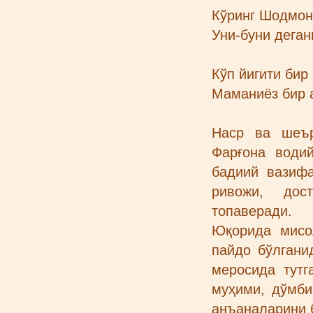
Кўринг Шодмон
Уни-буни деган
Кўп йигити бир
Маманиёз бир 
Наср ва шеър
Фарғона води
бадиий вазиф
ривожи, дос
топаверади.
Юқорида мисо
пайдо бўлганид
меросида тутг
муҳими, дўмби
анъаналарини 