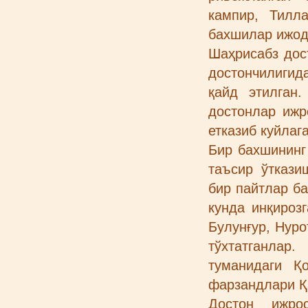
кампир, Тилл
бахшилар ижод
Шаҳрисабз дос
достончилигид
қайд этилган.
достонлар ижр
етказиб куйлаг
Бир бахшининг
таъсир ўткази
бир пайтлар ба
кунда инқироз
Булунғур, Нур
тўхтатганлар
туманидаги Қ
фарзандлари Қ
Достон ижро