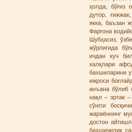
ҳолда, бўғиз 
дутор, ғижжак
якка, баъзан ж
Фарғона водий
Шубҳасиз, ўзб
жўрлигида бўғ
ичдан куч би
халқлари афс
бахшиларини у
ижроси боғлай
анъана бўлиб 
нақл – эртак 
сўнгги босқи
жараённинг му
достон айтишл
бахшичилик са