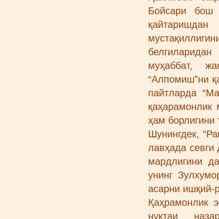
Бойсари бош 
қайтаришдан
мустақиллигин
белгиларидан
муҳаббат, ж
“Алпомиш”ни қ
пайтларда “Ма
қаҳарамонлик 
ҳам борлигини
Шунингдек, “Р
лавҳада севги 
мардлигини д
унинг Зулхумо
асарни ишқий-
Қаҳрамонлик э
нуқтаи наза