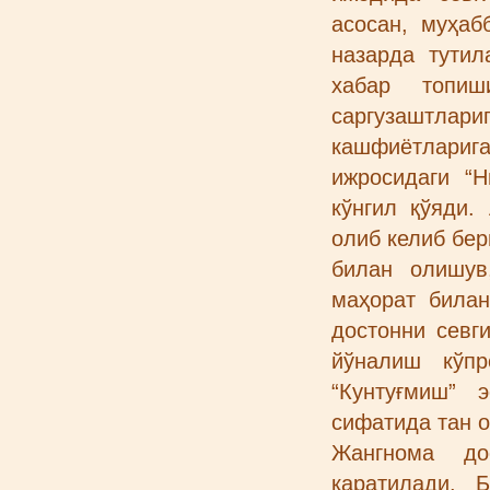
асосан, муҳаб
назарда тутил
хабар топиш
саргузаштла
кашфиётларига
ижросидаги “Н
кўнгил қўяди.
олиб келиб бе
билан олишув
маҳорат билан
достонни севг
йўналиш кўпр
“Кунтуғмиш” 
сифатида тан о
Жангнома до
қаратилади. 