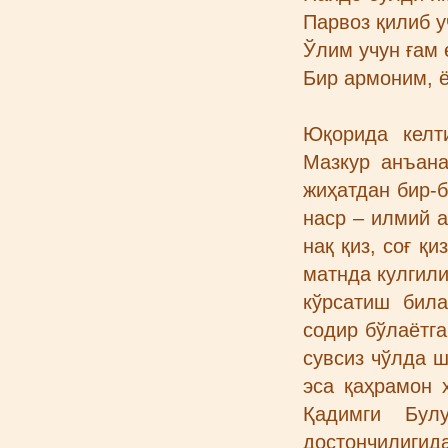
Парвоз қилиб 
Ўлим учун ғам 
Бир армоним, ё
Юқорида келт
Мазкур анъан
жиҳатдан бир-
наср – илмий а
нақ қиз, соғ қи
матнда кулгил
кўрсатиш бил
содир бўлаётга
сувсиз чўлда ш
эса қаҳрамон 
Қадимги Бул
достончилигид