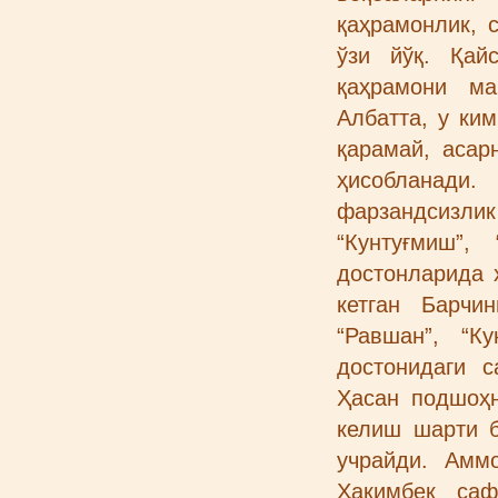
қаҳрамонлик, 
ўзи йўқ. Қай
қаҳрамони ма
Албатта, у ки
қарамай, асар
ҳисобланади.
фарзандсизли
“Кунтуғмиш”
достонларида 
кетган Барчи
“Равшан”, “К
достонидаги 
Ҳасан подшоҳн
келиш шарти б
учрайди. Амм
Ҳакимбек саф