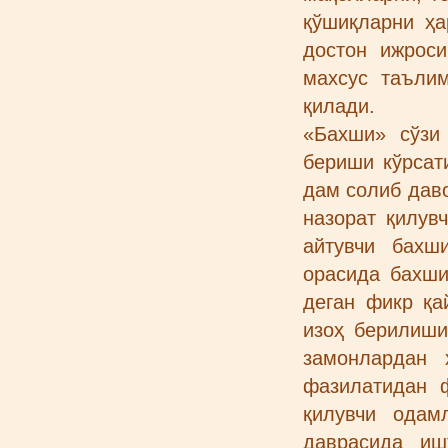
қўшиқларни ҳ
достон ижрос
махсус таълим
қилади.
«Бахши» сўзи
бериши кўрсат
дам солиб даво
назорат қилув
айтувчи бахш
орасида бахши
деган фикр қа
изоҳ берилиши
замонлардан 
фазилатидан 
қилувчи одам
даврасида иш