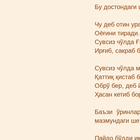
Бу достондаги 
Чу деб отин ур
Оёғини тиради.
Сувсиз чўлда Ғ
Ирғиб, сакраб 
Сувсиз чўлда м
Қаттиқ қистаб 
Обрў бер, деб 
Ҳасан кетиб бо
Баъзи ўринла
мазмундаги ше
Пайдо бўлди ик