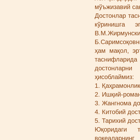
мўъжизавий сан
Достонлар тасн
кўринишга э
В.М.Жирмун
Б.Саримсоқовн
ҳам мақол, эр
таснифларида
достонларни
ҳисоблаймиз:
1. Қаҳрамонлик
2. Ишқий-роман
3. Жангнома до
4. Китобий дос
5. Тарихий дос
Юқоридаги т
воқеаларнинг