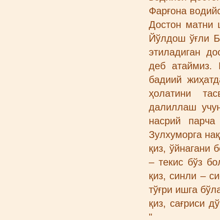
Фарғона водийс
Достон матни 
Йўлдош ўғли Б
этиладиган д
деб атаймиз.
бадиий жиҳатд
ҳолатини тас
далиллаш учу
насрий парча
Зулхуморга нақ 
қиз, ўйнагани б
– текис бўз бо
қиз, синли – си
тўғри ишга бўла
қиз, сағриси дў
"