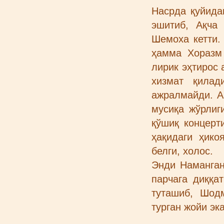
Насрда қуйида
эшитиб, Ақча
Шемоха кетти.
ҳамма Хоразм
лирик эҳтирос 
хизмат қилад
ажралмайди. А
мусиқа жўрлиг
қўшиқ концерт
ҳақидаги ҳико
белги, холос.
Энди Наманган
парчага диққат
туташиб, Шод
турган жойи эка