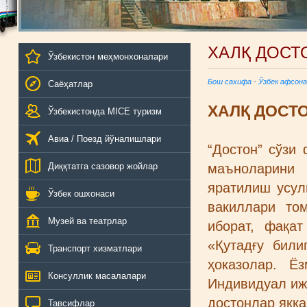
ХАЛҚ ДОСТ
Ўзбекистон меҳмонхоналари
Бош сахифа
-
Ўзбек афсона
Саёҳатлар
ХАЛҚ ДОСТ
Ўзбекистонда MICE туризм
Авиа / Поезд йўналишлари
“Достон” сўзи 
Диққтатга сазовор жойлар
маъноларини 
яратилиш усул
Ўзбек ошхонаси
вакиллари то
Музей ва театрлар
иборат, фақа
«Қутадғу били
Транспорт хизматлари
ҳоказолар. Ё
Консуллик масалалари
Индивидуал иж
достонлар якка
Тавсифлар