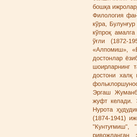
бошқа ижролар
Филология фан
кўра, Булунғу
кўпроқ амалга
ўғли (1872-1
«Алпомиш», «
достонлар ёзи
шоирларнинг т
достони халқ
фольклоршунос
Эргаш Жуманб
жуфт келади. 
Нурота ҳудуд
(1874-1941) и
"Кунтуғмиш",
ривожланган 