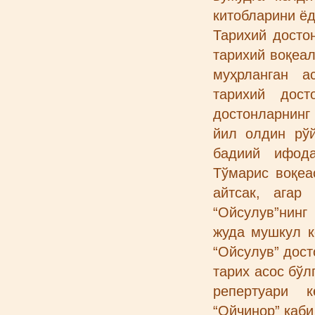
китобларини ё
Тарихий досто
тарихий воқеа
муҳрланган а
тарихий дост
достонларнинг
йил олдин рўй
бадиий ифода
Тўмарис воқеа
айтсак, агар
“Ойсулув”нинг
жуда мушкул к
“Ойсулув” дос
тарих асос бўл
репертуари к
“Ойчинор” каби