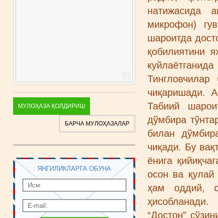
натижасида а
микрофон) гув
шароитда досто
қобилиятини я
куйлаётганида
Тингловчилар
чиқаришади. 
Табиий шарои
МУЛОҲАЗА ҚОЛДИРИШ
дўмбира тўнта
БАРЧА МУЛОҲАЗАЛАР
билан дўмбир
чиқади. Бу вақ
ёнига қийиқча
ЯНГИЛИКЛАРГА ОБУНА
осон ва қулай
ҳам оддий, 
ҳисобланади.
“Достон” сўзин