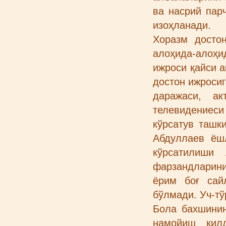
ва насрий пар
изоҳланади.
Хоразм досто
алоҳида-алоҳ
ижроси қайси а
достон ижросиг
даражаси, ак
телевидениес
кўрсатув ташк
Абдуллаев ёш
кўрсатилиши
фарзандларини
ёрим боғ сай
бўлмади. Уч-тў
Бола бахшинин
намойиш қил