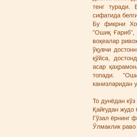
тенг туради.
сифатида белг
Бу фикрни Хо
"Ошиқ Ғариб",
воқеалар риво
ўқувчи достон
қўйса, достон
асар қаҳрамон
топади. "Ош
канизларидан 
То дунёдан кўз
Қайғудан жудо
Гўзал ёрнинг 
Ўлмаклик раво 