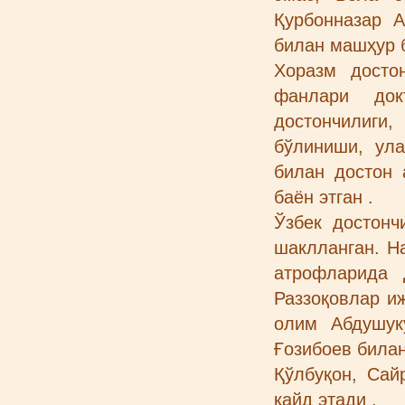
Қурбонназар 
билан машҳур 
Хоразм досто
фанлари док
достончилиги
бўлиниши, ула
билан достон 
баён этган .
Ўзбек достонч
шаклланган. Н
атрофларида 
Раззоқовлар и
олим Абдушук
Ғозибоев билан
Қўлбуқон, Сай
қайд этади .