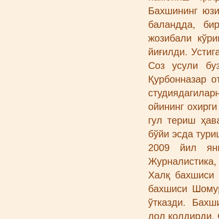
Бахшининг юзи
баландда, би
жозибали кўри
йиғилди. Устиг
Соз усули бу
Қурбонназар о
студиядагиларн
ойининг охирги
гул териш ҳав
бўйи эсда тури
2009 йил янв
Журналистика,
Халқ бахшиси 
бахшиси Шому
ўтказди. Бахш
лол қолдирди. 