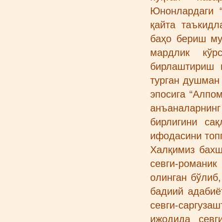
Юнонлардаги “
қайта таъкидл
баҳо бериш му
мардлик кўр
бирлаштириш 
турган душман
эпосига “Алпо
анъаналарнин
бирлигини са
ифодасини топг
Халқимиз бахш
севги-романи
олинган бўлиб
бадиий адабиё
севги-саргузаш
ижодида севг