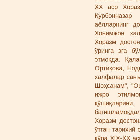
ХХ аср Хораз
Қурбонназар
аёлларнинг д
Хонимжон ха
Хоразм досто
ўринга эга б
этмоқда. Қал
Ортиқова, Нод
халфалар санъ
Шоҳсанам", "О
ижро этилмо
қўшиқларини
бағишламоқдал
Хоразм досто
ўтган тарихий
кўра ХIХ-XX ас