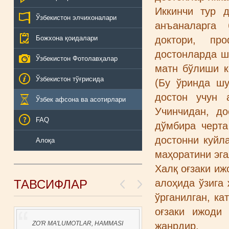
Иккинчи тур 
Ўзбекистон элчихоналари
анъаналарга 
Божхона қоидалари
доктори, пр
достонларда ш
Ўзбекистон Фотолавҳалар
матн бўлиши к
Ўзбекистон тўғрисида
(Бу ўринда шу
достон учун 
Ўзбек афсона ва асотирлари
Учинчидан, д
FAQ
дўмбира черта
достонни куйл
Алоқа
маҳоратини эга
Халқ оғзаки и
ТАВСИФЛАР
алоҳида ўзига 
ўрганилган, ка
оғзаки ижоди
ZO'R MA'LUMOTLAR, HAMMASI
жанрдир.