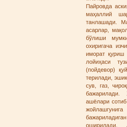
Пайровда аски
маҳаллий ша
танлашади. Ма
асарлар, мақо
бўлиши мумк
охиригача изч
иморат қуриш
лойиҳаси ту
(пойдевор) қу
терилади, эшик
сув, газ, чир
бажарилади.
ашёлари сотиб
жойлашгунига
бажариладиган 
оширилади. 