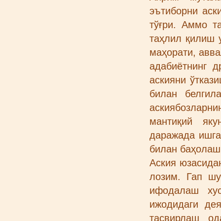
эътиборни аск
тўғри. Аммо т
таҳлил қилиш 
маҳорати, авва
адабиётнинг д
аскияни ўтказ
билан белгил
аскиябозларн
мантиқий яку
даражада ишга 
билан баҳолаш
Аския юзасида
лозим. Гап шу
ифодалаш хус
ижодидаги де
тасвирлаш од