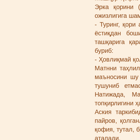
Эрка қорини (
ожизлигига шам
- Туринг, қори
ёстиқдан бош
ташқарига қа
буриб:
- Ҳовлиқмай қо
Матнни таҳлил
маъносини шу 
тушуниб етма
Натижада, Ма
топқирлигини 
Аския таркиби
пайров, қолга
қофия, тутал, 
аталади.