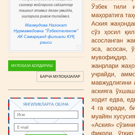
Ўзбек тили и
маҳоратига таҳ
Аския жаҳонда
сўз ҳосил қи
асосланган жа
эса, асосан, 
мувофиқдир. 
жанрлари жаҳо
МУЛОҲАЗА ҚОЛДИРИШ
учрайди, амм
БАРЧА МУЛОҲАЗАЛАР
мавжудлигини 
аскияга ўхшаш
ходит едва, ед
ЯНГИЛИКЛАРГА ОБУНА
4 га юради, б
муайян хусусия
«Аския» сўзини
фикрли, ўтки