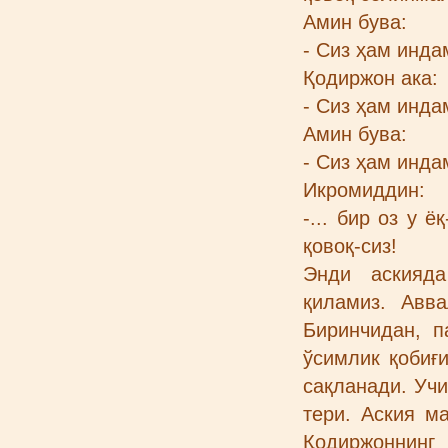
Амин бува:
- Сиз ҳам инда
Қодиржон ака:
- Сиз ҳам инда
Амин бува:
- Сиз ҳам инда
Икромиддин:
-... бир оз у 
қовоқ-сиз!
Энди аскияда
қиламиз. Авва
Биринчидан, п
ўсимлик қобиғи
сақланади. Учи
тери. Аския м
Қодиржоннин