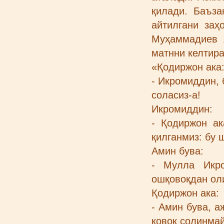
қилади. Баъза
айтилгани заҳ
Муҳаммадиев 1
матнни келтира
«Қодиржон ака
- Икромиддин, 
соласиз-а!
Икромиддин:
- Қодиржон ак
қилганмиз: бу 
Амин бува:
- Мулла Икро
ошқовоқдан ол
Қодиржон ака:
- Амин бува, 
қовоқ солинмай