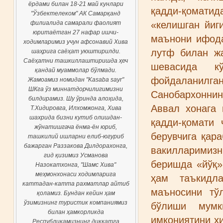
QIZIQARLI RAHMAT KATTAKON
қадди-қомати
JUMAGUL
«келишган йиг
маънони ифода
лутф билан ж
шевасида к
фойдаланилган
Санобархоннин
Аввал хонага 
қадди-қомати
берувчига қар
вакилларимизн
беришда «йўқ»
ҳам таъкидл
маъносини тў
бўлиши мумк
имкониятини ҳи