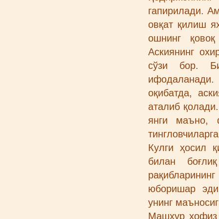
гапирилади. А
овқат қилиш я
ошнинг қовоқ
Аскиянинг охи
сўзи бор. Б
ифодаланади.
оқибатда, аск
аталиб қолади.
янги маъно, 
тингловчиларга
Кулги ҳосил қ
билан боғли
рақибларинин
юборишар эдик
унинг маъносиг
Машҳур ҳофиз 