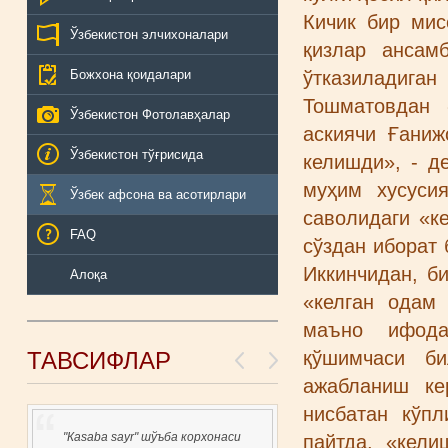
Кичик бир мис
Ўзбекистон элчихоналари
қизлар ансам
Божхона қоидалари
ўтказиладига
Тошматовдан 
Ўзбекистон Фотолавҳалар
аскиячи Ғаниж
Ўзбекистон тўғрисида
келишди», - д
муҳим хусуси
Ўзбек афсона ва асотирлари
саволидаги «к
FAQ
сўздан иборат 
Иккинчидан, б
Алоқа
«келган одам 
маъно ифодал
ТАВСИФЛАР
қўшимчаси би
ажабланиш ке
нисбатан кўп
ZO'R MA'LUMOTLAR, HAMMASI
пайтда, «кели