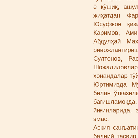
ё қўшиқ, ашул
жиҳатдан Фар
Юсуфжон қиз
Каримов, Ами
Абдулҳай Мах
ривожлантириш
Султонов, Ра
Шожалиловла
хонандалар тў
Юртимизда Му
билан ўтказил
бағишламоқда.
йиғинларида, 
эмас.
Аския санъати
бадиий тасвир