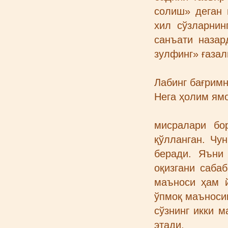
солиш» деган 
хил сўзларни
санъати назар
зулфинг» ғазал
Лабинг бағримн
Нега ҳолим ямо
мисралари бо
қўлланган. Чу
беради. Яъни 
оқизгани саба
маъноси ҳам й
ўпмоқ маъноси
сўзнинг икки 
этади.