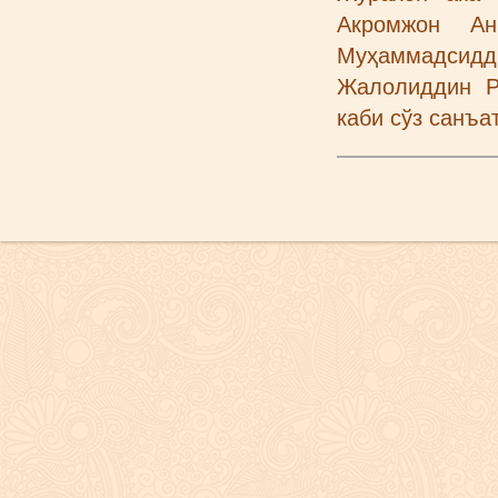
Акромжон Ан
Муҳаммадсидд
Жалолиддин Р
каби сўз санъа