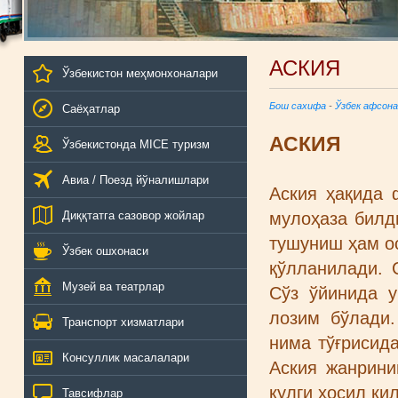
АСКИЯ
Ўзбекистон меҳмонхоналари
Бош сахифа
-
Ўзбек афсона
Саёҳатлар
АСКИЯ
Ўзбекистонда MICE туризм
Авиа / Поезд йўналишлари
Аския ҳақида 
Диққтатга сазовор жойлар
мулоҳаза билд
тушуниш ҳам ос
Ўзбек ошхонаси
қўлланилади. 
Музей ва театрлар
Сўз ўйинида 
лозим бўлади.
Транспорт хизматлари
нима тўғрисида
Консуллик масалалари
Аския жанрини
кулги ҳосил қи
Тавсифлар