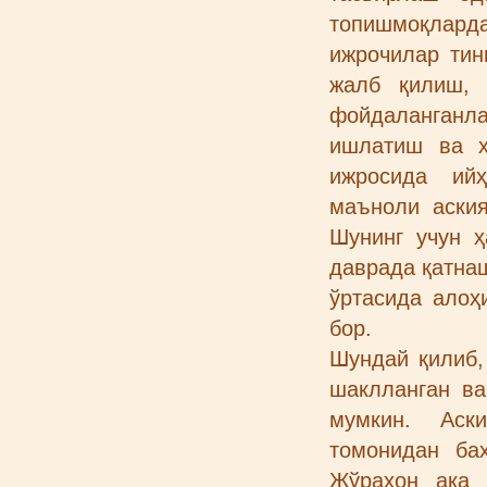
топишмоқлард
ижрочилар тин
жалб қилиш, 
фойдаланганл
ишлатиш ва ҳ
ижросида ий
маъноли аски
Шунинг учун ҳ
даврада қатна
ўртасида алоҳ
бор.
Шундай қилиб, 
шаклланган в
мумкин. Аск
томонидан баҳ
Жўрахон ака 