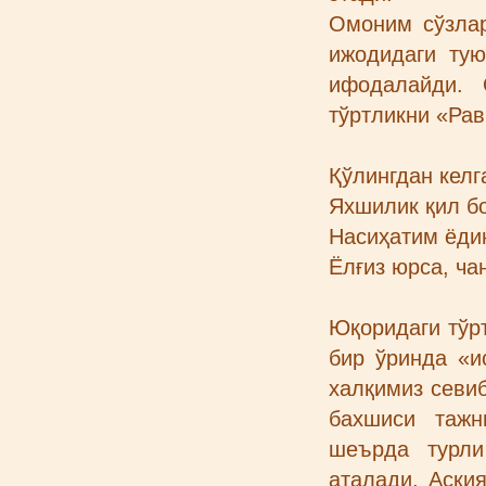
Омоним сўзлар
ижодидаги ту
ифодалайди. 
тўртликни «Рав
Қўлингдан келг
Яхшилик қил бо
Насиҳатим ёди
Ёлғиз юрса, чан
Юқоридаги тўрт
бир ўринда «и
халқимиз севи
бахшиси тажн
шеърда турли
аталади. Аския