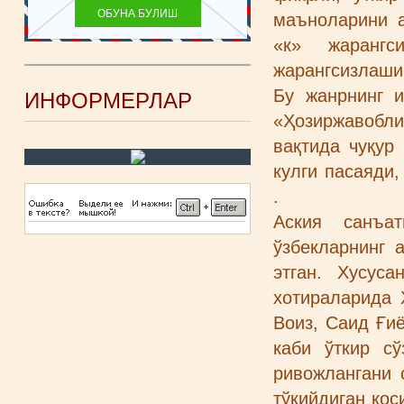
маъноларини а
«к» жарангс
жарангсизлаши
Бу жанрнинг 
ИНФОРМЕРЛАР
«Ҳозиржавобли
вақтида чуқур
кулги пасаяди,
.
Аския санъа
ўзбекларнинг 
этган. Хусус
хотираларида 
Воиз, Саид Ғи
каби ўткир сў
ривожлангани 
тўқийдиган кос