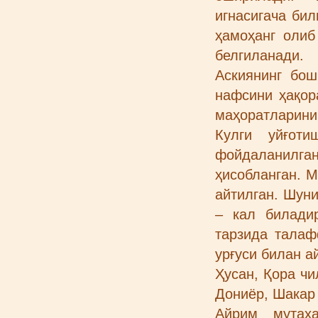
игнасигача би
ҳамоҳанг олиб
белгиланади.
Аскиянинг бош
нафсини ҳақор
маҳоратларини
Кулги уйғоти
фойдаланилган
ҳисобланган. М
айтилган. Шун
– кал билади
тарзида талаф
урғуси билан а
Ҳусан, Қора чи
Дониёр, Шакар 
Айрим мутах