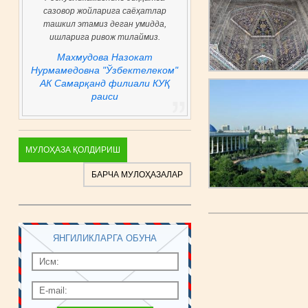
а саёҳатлар
ган умидда,
тилаймиз.
Назокат
бектелеком"
илиали КУҚ
МУЛОҲАЗА ҚОЛДИРИШ
БАРЧА МУЛОҲАЗАЛАР
ЯНГИЛИКЛАРГА ОБУНА