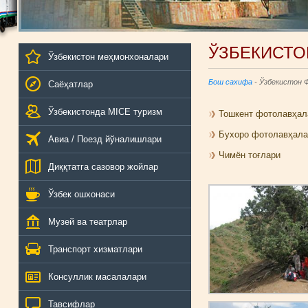
ЎЗБЕКИСТО
Ўзбекистон меҳмонхоналари
Бош сахифа
- Ўзбекистон 
Саёҳатлар
Ўзбекистонда MICE туризм
Тошкент фотолавҳал
Бухоро фотолавҳала
Авиа / Поезд йўналишлари
Чимён тоғлари
Диққтатга сазовор жойлар
Ўзбек ошхонаси
Музей ва театрлар
Транспорт хизматлари
Консуллик масалалари
Тавсифлар