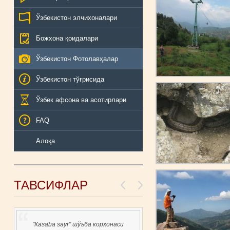
Ўзбекистон элчихоналари
Божхона қоидалари
Ўзбекистон Фотолавҳалар
Ўзбекистон тўғрисида
Ўзбек афсона ва асотирлари
FAQ
Алоқа
ТАВСИФЛАР
ба корхонаси
ZO'R MA'LUMOTLAR, HAMMASI