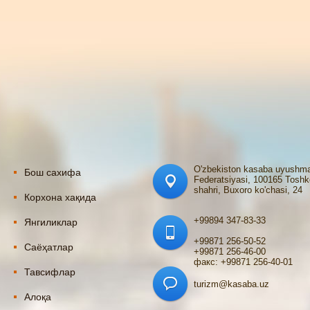
O'zbekiston kasaba uyushma
Бош сахифа
Federatsiyasi, 100165 Toshk
shahri, Buxoro ko'chasi, 24
Корхона хақида
+99894 347-83-33
Янгиликлар
+99871 256-50-52
Саёҳатлар
+99871 256-46-00
факс: +99871 256-40-01
Тавсифлар
turizm@kasaba.uz
Алоқа