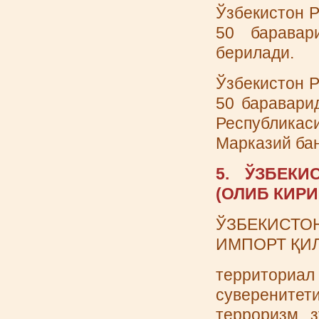
Ўзбекистон Р
50 баравар
берилади.
Ўзбекистон Р
50 баравари
Республикас
Марказий бан
5. ЎЗБEК
(ОЛИБ КИР
ЎЗБEКИСТО
ИМПОРТ ҚИЛ
территориа
суверените
терроризм, 