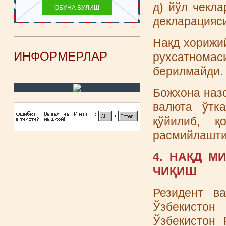
д) йўл чекл
декларацияси
Нақд хорижий
ИНФОРМЕРЛАР
рухсатнома
берилмайди.
Божхона назо
валюта ўтка
қўйилиб, қ
расмийлашти
4. НАҚД М
ЧИҚИШ
Резидент в
Ўзбекистон
Ўзбекистон 