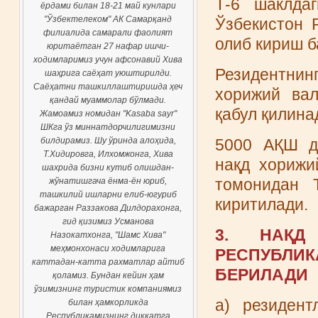
Т-6 шаклдаг
ёрдами билан 18-21 май кунлари
"Ўзбектелеком" АК Самарқанд
Ўзбекистон 
филиалида самарали фаолият
олиб кириш б
юритаётган 27 нафар ишчи-
ходимларимиз учун афсонавий Хива
Резидентнин
шаҳрига саёҳат уюштирилди.
Саёҳатни ташкиллаштиришда ҳеч
хорижий вал
қандай муаммолар бўлмади.
қабул қилина
Жамоамиз номидан "Kasaba sayr"
ШКга ўз миннатдорчилигимизни
билдирамиз. Шу ўринда алоҳида,
5000 АҚШ до
Т.Хидировга, Илхомжонга, Хива
нақд хорижи
шахрида бизни кутиб олишдан-
томонидан 
жўнатишгача ёнма-ён юриб,
ташкилий ишларни елиб-югуриб
киритилади.
бажарган Раззакова Дилдорахонга,
гид қизимиз Усманова
3. НАҚД
Назокатхонга, "Шамс Хива"
меҳмонхонаси ходимларига
РEСПУБЛ
каттадан-катта рахматлар айтиб
БEРИЛАДИ
қоламиз. Бундан кейин ҳам
ўзимизнинг туристик компаниямиз
а) резидент
билан ҳамкорликда
Республикамизнинг диққатга