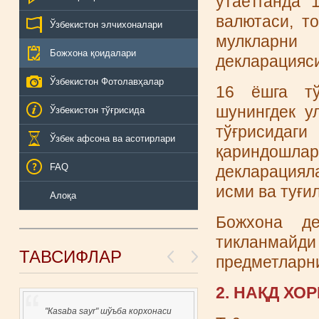
ўтаётганда 
валютаси, т
Ўзбекистон элчихоналари
мулкларни
Божхона қоидалари
декларацияс
Ўзбекистон Фотолавҳалар
16 ёшга тў
шунингдек у
Ўзбекистон тўғрисида
тўғрисидаги
Ўзбек афсона ва асотирлари
қариндошла
FAQ
декларация
исми ва туғи
Алоқа
Божхона де
тикланмайди
ТАВСИФЛАР
предметларни
2. НАҚД Х
"Каsaba sayr" шўъба корхонаси