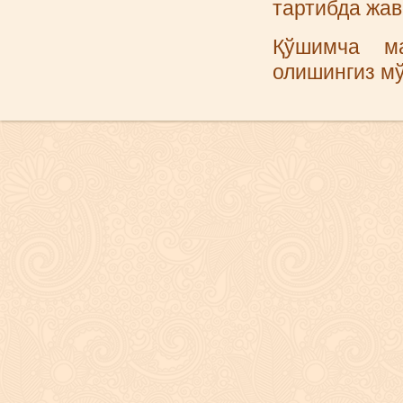
тартибда жав
Қўшимча 
олишингиз м