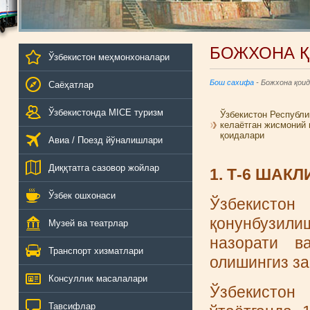
БОЖХОНА 
Ўзбекистон меҳмонхоналари
Бош сахифа
- Божхона қои
Саёҳатлар
Ўзбекистонда MICE туризм
Ўзбекистон Республи
келаётган жисмоний
қоидалари
Авиа / Поезд йўналишлари
Диққтатга сазовор жойлар
1. Т-6 ША
Ўзбек ошхонаси
Ўзбекистон
қонунбузил
Музей ва театрлар
назорати в
Транспорт хизматлари
олишингиз за
Консуллик масалалари
Ўзбекистон
Тавсифлар