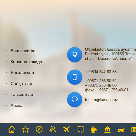
O'zbekiston kasaba uyushma
Бош сахифа
Federatsiyasi, 100165 Toshk
shahri, Buxoro ko'chasi, 24
Корхона хақида
+99894 347-83-33
Янгиликлар
+99871 256-50-52
Саёҳатлар
+99871 256-46-00
факс: +99871 256-40-01
Тавсифлар
turizm@kasaba.uz
Алоқа