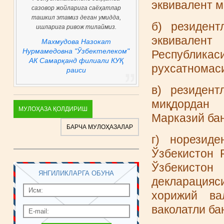
эквивалент м
сазовор жойларига саёҳатлар
ташкил этамиз деган умидда,
б) резидент
ишларига ривож тилаймиз.
эквивалент
Махмудова Назокат
Нурмамедовна "Ўзбектелеком"
Республикас
АК Самарқанд филиали КУҚ
рухсатномаси
раиси
в) резидент
миқдордан 
МУЛОҲАЗА ҚОЛДИРИШ
Марказий бан
БАРЧА МУЛОҲАЗАЛАР
г) норезиде
Ўзбекистон 
Ўзбекисто
ЯНГИЛИКЛАРГА ОБУНА
декларацияс
хорижий ва
ваколатли ба