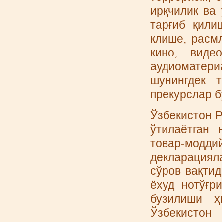
ирқчилик ва
тарғиб қили
клише, расмл
кино, виде
аудиоматери
шунингдек т
прекурслар б
Ўзбекистон Р
ўтилаётган 
товар-мод
декларациял
сўров вақти
ёхуд нотўғр
бузилиши ҳ
Ўзбекистон