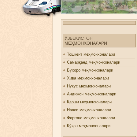
ЎЗБЕКИСТОН
МЕҲМОНХОНАЛАРИ
Тошкент меҳмонхоналари
Самарқанд меҳмонхоналари
Бухоро меҳмонхоналари
Хива меҳмонхоналари
Нукус меҳмонхоналари
Андижон меҳмонхоналари
Қарши меҳмонхоналари
Навои меҳмонхоналари
Фарғона меҳмонхоналари
Қўқон меҳмонхоналари