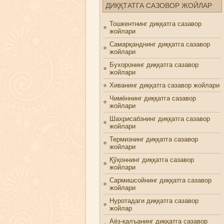
ДИҚҚТАТГА САЗОВОР ЖОЙЛАР
Тошкентнинг диққатга сазавор
жойлари
Самарқанднинг диққатга сазавор
жойлари
Бухоронинг диққатга сазавор
жойлари
Хиванинг диққатга сазавор жойлари
Чимённинг диққатга сазавор
жойлари
Шахрисабзнинг диққатга сазавор
жойлари
Термизнинг диққатга сазавор
жойлари
Қўқоннинг диққатга сазавор
жойлари
Сармишсойнинг диққатга сазавор
жойлари
Нуротадаги диққатга сазавор
жойлар
Аёз-қалъанинг диққатга сазавор