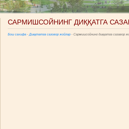
САРМИШСОЙНИНГ ДИҚҚАТГА САЗ
Бош сахифа
-
Диққтатга сазовор жойлар
- Сармишсойнинг диққатга сазавор ж