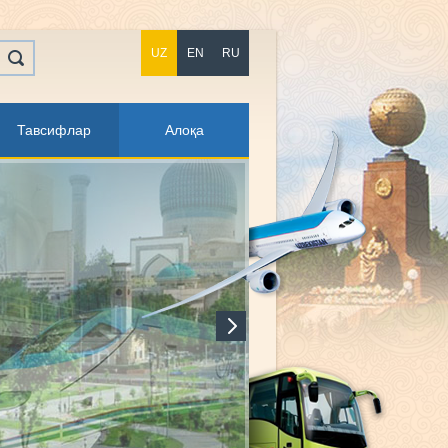
UZ
EN
RU
Тавсифлар
Алоқа