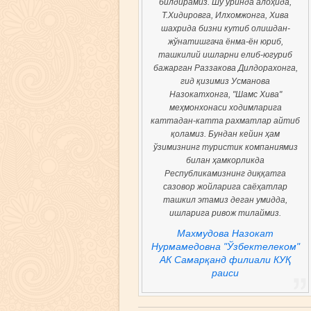
билдирамиз. Шу ўринда алоҳида,
Т.Хидировга, Илхомжонга, Хива
шахрида бизни кутиб олишдан-
жўнатишгача ёнма-ён юриб,
ташкилий ишларни елиб-югуриб
бажарган Раззакова Дилдорахонга,
гид қизимиз Усманова
Назокатхонга, "Шамс Хива"
меҳмонхонаси ходимларига
каттадан-катта рахматлар айтиб
қоламиз. Бундан кейин ҳам
ўзимизнинг туристик компаниямиз
билан ҳамкорликда
Республикамизнинг диққатга
сазовор жойларига саёҳатлар
ташкил этамиз деган умидда,
ишларига ривож тилаймиз.
Махмудова Назокат
Нурмамедовна "Ўзбектелеком"
АК Самарқанд филиали КУҚ
раиси