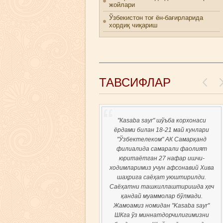
жойлари
Ўзбекистон тоғ ён-бағирларида
хордиқ чиқариш
ТАВСИФЛАР
"Каsaba sayr" шўъба корхонаси
ёрдами билан 18-21 май кунлари
"Ўзбектелеком" АК Самарқанд
филиалида самарали фаолият
юритаётган 27 нафар ишчи-
ходимларимиз учун афсонавий Хива
шаҳрига саёҳат уюштирилди.
Саёҳатни ташкиллаштиришда ҳеч
қандай муаммолар бўлмади.
Жамоамиз номидан "Kasaba sayr"
ШКга ўз миннатдорчилигимизни