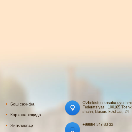
O'zbekiston kasaba uyushma
Бош сахифа
Federatsiyasi, 100165 Toshk
shahri, Buxoro ko'chasi, 24
Корхона хақида
+99894 347-83-33
Янгиликлар