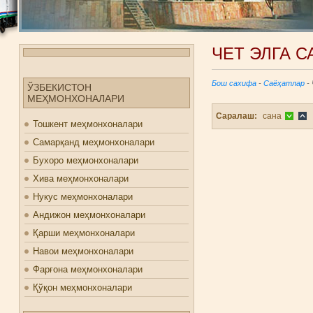
ЧЕТ ЭЛГА С
Бош сахифа
-
Саёҳатлар
- 
ЎЗБЕКИСТОН
МЕҲМОНХОНАЛАРИ
Саралаш:
сана
Тошкент меҳмонхоналари
Самарқанд меҳмонхоналари
Бухоро меҳмонхоналари
Хива меҳмонхоналари
Нукус меҳмонхоналари
Андижон меҳмонхоналари
Қарши меҳмонхоналари
Навои меҳмонхоналари
Фарғона меҳмонхоналари
Қўқон меҳмонхоналари