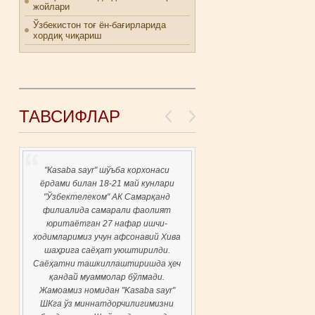
жойлари
Ўзбекистон тоғ ён-бағирларида
хордиқ чиқариш
ТАВСИФЛАР
"Каsaba sayr" шўъба корхонаси
ёрдами билан 18-21 май кунлари
"Ўзбектелеком" АК Самарқанд
филиалида самарали фаолият
юритаётган 27 нафар ишчи-
ходимларимиз учун афсонавий Хива
шаҳрига саёҳат уюштирилди.
Саёҳатни ташкиллаштиришда ҳеч
қандай муаммолар бўлмади.
Жамоамиз номидан "Kasaba sayr"
ШКга ўз миннатдорчилигимизни