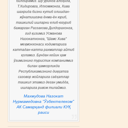
билдирамиз. Шу ўринда алоҳида,
Т.Хидировга, Илхомжонга, Хива
шахрида бизни кутиб олишдан-
жўнатишгача ёнма-ён юриб,
ташкилий ишларни елиб-югуриб
бажарган Раззакова Дилдорахонга,
гид қизимиз Усманова
Назокатхонга, "Шамс Хива"
меҳмонхонаси ходимларига
каттадан-катта рахматлар айтиб
қоламиз. Бундан кейин ҳам
ўзимизнинг туристик компаниямиз
билан ҳамкорликда
Республикамизнинг диққатга
сазовор жойларига саёҳатлар
ташкил этамиз деган умидда,
ишларига ривож тилаймиз.
Махмудова Назокат
Нурмамедовна "Ўзбектелеком"
АК Самарқанд филиали КУҚ
раиси