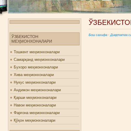
ЎЗБЕКИСТО
Бош сахифа
-
Диққтатга с
ЎЗБЕКИСТОН
МЕҲМОНХОНАЛАРИ
Тошкент меҳмонхоналари
Самарқанд меҳмонхоналари
Бухоро меҳмонхоналари
Хива меҳмонхоналари
Нукус меҳмонхоналари
Андижон меҳмонхоналари
Қарши меҳмонхоналари
Навои меҳмонхоналари
Фарғона меҳмонхоналари
Қўқон меҳмонхоналари