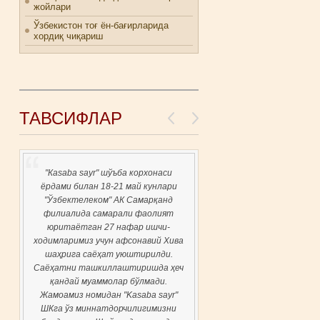
жойлари
Ўзбекистон тоғ ён-бағирларида
хордиқ чиқариш
ТАВСИФЛАР
"Каsaba sayr" шўъба корхонаси
ёрдами билан 18-21 май кунлари
"Ўзбектелеком" АК Самарқанд
филиалида самарали фаолият
юритаётган 27 нафар ишчи-
ходимларимиз учун афсонавий Хива
шаҳрига саёҳат уюштирилди.
Саёҳатни ташкиллаштиришда ҳеч
қандай муаммолар бўлмади.
Жамоамиз номидан "Kasaba sayr"
ШКга ўз миннатдорчилигимизни