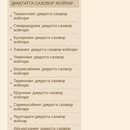
ДИҚҚТАТГА САЗОВОР ЖОЙЛАР
Тошкентнинг диққатга сазавор
жойлари
Самарқанднинг диққатга сазавор
жойлари
Бухоронинг диққатга сазавор
жойлари
Хиванинг диққатга сазавор жойлари
Чимённинг диққатга сазавор
жойлари
Шахрисабзнинг диққатга сазавор
жойлари
Термизнинг диққатга сазавор
жойлари
Қўқоннинг диққатга сазавор
жойлари
Сармишсойнинг диққатга сазавор
жойлари
Нуротадаги диққатга сазавор
жойлар
Аёз-қалъанинг диққатга сазавор