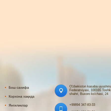
O'zbekiston kasaba uyushma
Бош сахифа
Federatsiyasi, 100165 Toshk
shahri, Buxoro ko'chasi, 24
Корхона хақида
+99894 347-83-33
Янгиликлар