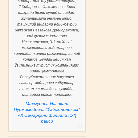
билдирамиз. Шу ўринда алоҳида,
Т.Хидировга, Илхомжонга, Хива
шахрида бизни кутиб олишдан-
жўнатишгача ёнма-ён юриб,
ташкилий ишларни елиб-югуриб
бажарган Раззакова Дилдорахонга,
гид қизимиз Усманова
Назокатхонга, "Шамс Хива"
меҳмонхонаси ходимларига
каттадан-катта рахматлар айтиб
қоламиз. Бундан кейин ҳам
ўзимизнинг туристик компаниямиз
билан ҳамкорликда
Республикамизнинг диққатга
сазовор жойларига саёҳатлар
ташкил этамиз деган умидда,
ишларига ривож тилаймиз.
Махмудова Назокат
Нурмамедовна "Ўзбектелеком"
АК Самарқанд филиали КУҚ
раиси