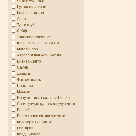
Чекиш учун жой
Гўзаллик салони
Конференц зал
Лифт
Тунги клуб
Сейф
Транспорт хизмати
Ювиш/тозалаш хизмати
Магазинлар
Аэропортдан олиб кетиш
Бизнес-центр
Сауна
Джакузи
Фитнес-центр
Парковка
Массаж
Нонуштани хонага олиб келиш
Янги турмуш қурганлар учун люкс
Бассейн
Билетларни сотиш хизмати
Консьержа хизмати
Ресторан
Кондиционер