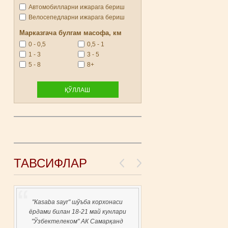
Автомобилларни ижарага бериш
Велосепедларни ижарага бериш
Марказгача булгам масофа, км
0 - 0,5
0,5 - 1
1 - 3
3 - 5
5 - 8
8+
ТАВСИФЛАР
"Каsaba sayr" шўъба корхонаси
ёрдами билан 18-21 май кунлари
"Ўзбектелеком" АК Самарқанд