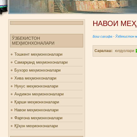
НАВОИ МЕ
Бош сахифа
-
Ўзбекистон 
ЎЗБЕКИСТОН
МЕҲМОНХОНАЛАРИ
Саралаш:
юлдузлари
Тошкент меҳмонхоналари
Самарқанд меҳмонхоналари
Бухоро меҳмонхоналари
Хива меҳмонхоналари
Нукус меҳмонхоналари
Андижон меҳмонхоналари
Қарши меҳмонхоналари
Навои меҳмонхоналари
Фарғона меҳмонхоналари
Қўқон меҳмонхоналари