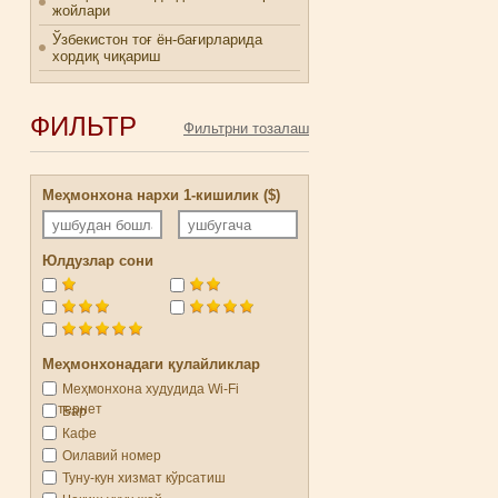
жойлари
Ўзбекистон тоғ ён-бағирларида
хордиқ чиқариш
ФИЛЬТР
Меҳмонхона нархи 1-кишилик ($)
Юлдузлар сони
Меҳмонхонадаги қулайликлар
Меҳмонхона худудида Wi-Fi
интернет
Бар
Кафе
Оилавий номер
Туну-кун хизмат кўрсатиш