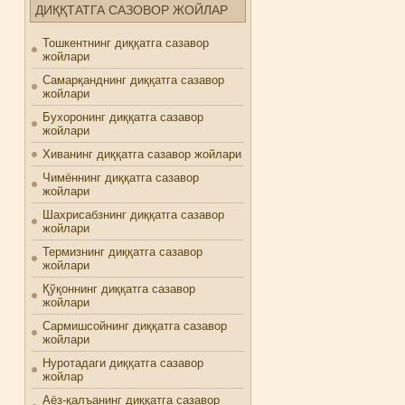
ДИҚҚТАТГА САЗОВОР ЖОЙЛАР
Тошкентнинг диққатга сазавор
жойлари
Самарқанднинг диққатга сазавор
жойлари
Бухоронинг диққатга сазавор
жойлари
Хиванинг диққатга сазавор жойлари
Чимённинг диққатга сазавор
жойлари
Шахрисабзнинг диққатга сазавор
жойлари
Термизнинг диққатга сазавор
жойлари
Қўқоннинг диққатга сазавор
жойлари
Сармишсойнинг диққатга сазавор
жойлари
Нуротадаги диққатга сазавор
жойлар
Аёз-қалъанинг диққатга сазавор