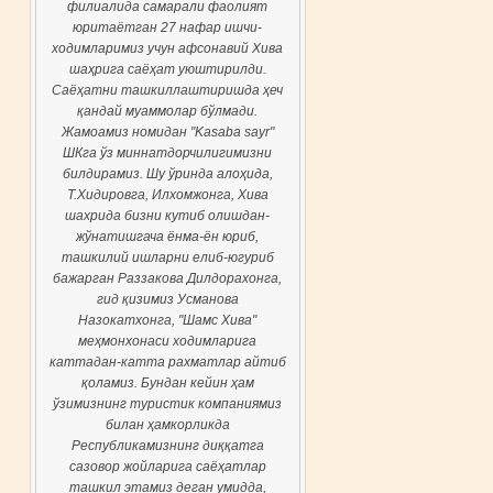
филиалида самарали фаолият
юритаётган 27 нафар ишчи-
ходимларимиз учун афсонавий Хива
шаҳрига саёҳат уюштирилди.
Саёҳатни ташкиллаштиришда ҳеч
қандай муаммолар бўлмади.
Жамоамиз номидан "Kasaba sayr"
ШКга ўз миннатдорчилигимизни
билдирамиз. Шу ўринда алоҳида,
Т.Хидировга, Илхомжонга, Хива
шахрида бизни кутиб олишдан-
жўнатишгача ёнма-ён юриб,
ташкилий ишларни елиб-югуриб
бажарган Раззакова Дилдорахонга,
гид қизимиз Усманова
Назокатхонга, "Шамс Хива"
меҳмонхонаси ходимларига
каттадан-катта рахматлар айтиб
қоламиз. Бундан кейин ҳам
ўзимизнинг туристик компаниямиз
билан ҳамкорликда
Республикамизнинг диққатга
сазовор жойларига саёҳатлар
ташкил этамиз деган умидда,