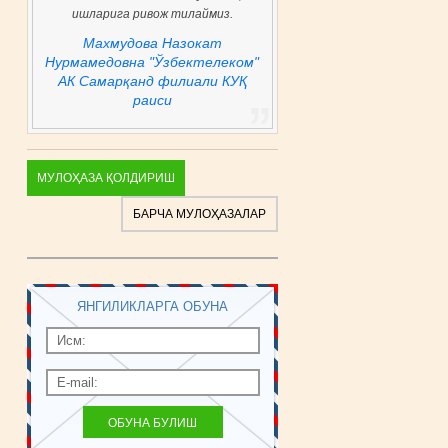
ишларига ривож тилаймиз.
Махмудова Назокат
Нурмамедовна "Ўзбектелеком"
АК Самарқанд филиали КУҚ
раиси
МУЛОҲАЗА ҚОЛДИРИШ
БАРЧА МУЛОҲАЗАЛАР
ЯНГИЛИКЛАРГА ОБУНА