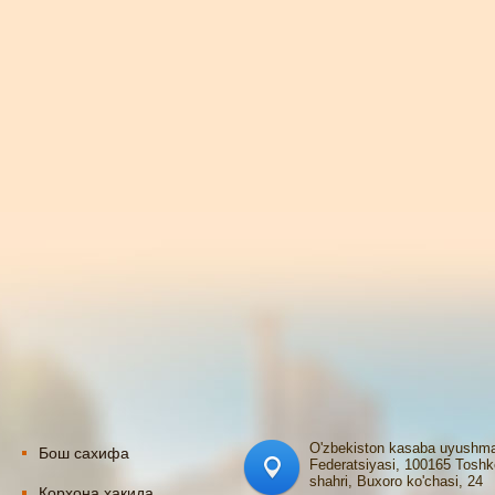
O'zbekiston kasaba uyushma
Бош сахифа
Federatsiyasi, 100165 Toshk
shahri, Buxoro ko'chasi, 24
Корхона хақида