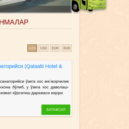
АНМАЛАР
UZS
USD
EUR
RUB
торийси (Qalaalti Hotel &
наторийси ўзига хос ме’морчилик
хона бўлиб, у ўзига хос даволаш-
хизмат кўрсатиш даражаси юқори.
БАТАФСИЛ