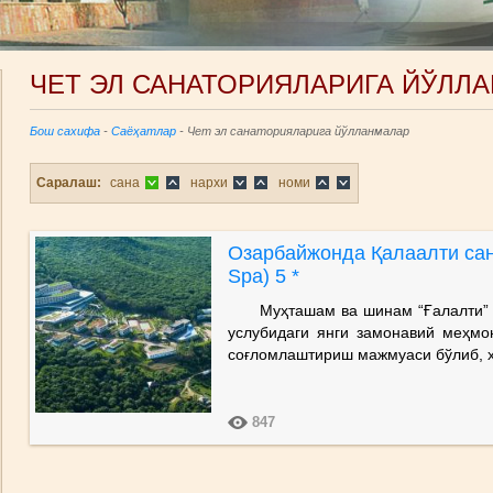
ЧЕТ ЭЛ САНАТОРИЯЛАРИГА ЙЎЛЛ
Бош сахифа
-
Саёҳатлар
- Чет эл санаторияларига йўлланмалар
Саралаш:
сана
нархи
номи
Озарбайжонда Қалаалти сана
Spa) 5 *
Муҳташам ва шинам “Ғалалти” са
услубидаги янги замонавий меҳмон
соғломлаштириш мажмуаси бўлиб, 
847