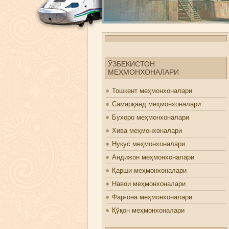
ЎЗБЕКИСТОН
МЕҲМОНХОНАЛАРИ
Тошкент меҳмонхоналари
Самарқанд меҳмонхоналари
Бухоро меҳмонхоналари
Хива меҳмонхоналари
Нукус меҳмонхоналари
Андижон меҳмонхоналари
Қарши меҳмонхоналари
Навои меҳмонхоналари
Фарғона меҳмонхоналари
Қўқон меҳмонхоналари