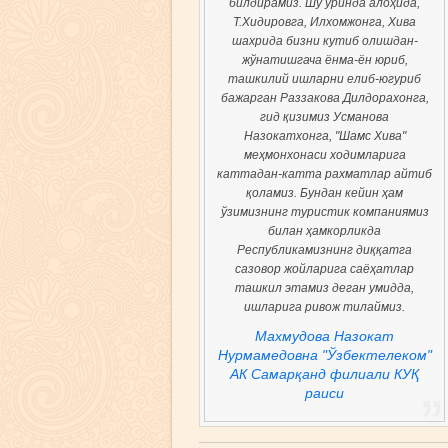
билдирамиз. Шу ўринда алоҳида,
Т.Хидировга, Илхомжонга, Хива
шахрида бизни кутиб олишдан-
жўнатишгача ёнма-ён юриб,
ташкилий ишларни елиб-югуриб
бажарган Раззакова Дилдорахонга,
гид қизимиз Усманова
Назокатхонга, "Шамс Хива"
меҳмонхонаси ходимларига
каттадан-катта рахматлар айтиб
қоламиз. Бундан кейин ҳам
ўзимизнинг туристик компаниямиз
билан ҳамкорликда
Республикамизнинг диққатга
сазовор жойларига саёҳатлар
ташкил этамиз деган умидда,
ишларига ривож тилаймиз.
Махмудова Назокат
Нурмамедовна "Ўзбектелеком"
АК Самарқанд филиали КУҚ
раиси