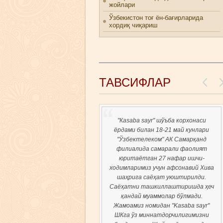
жойлари
Ўзбекистон тоғ ён-бағирларида
хордиқ чиқариш
ТАВСИФЛАР
"Каsaba sayr" шўъба корхонаси
ёрдами билан 18-21 май кунлари
"Ўзбектелеком" АК Самарқанд
филиалида самарали фаолият
юритаётган 27 нафар ишчи-
ходимларимиз учун афсонавий Хива
шаҳрига саёҳат уюштирилди.
Саёҳатни ташкиллаштиришда ҳеч
қандай муаммолар бўлмади.
Жамоамиз номидан "Kasaba sayr"
ШКга ўз миннатдорчилигимизни