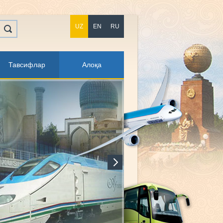
UZ
EN
RU
Тавсифлар
Алоқа