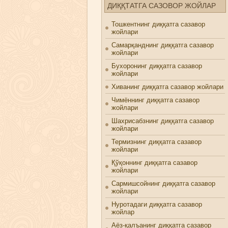
ДИҚҚТАТГА САЗОВОР ЖОЙЛАР
Тошкентнинг диққатга сазавор
жойлари
Самарқанднинг диққатга сазавор
жойлари
Бухоронинг диққатга сазавор
жойлари
Хиванинг диққатга сазавор жойлари
Чимённинг диққатга сазавор
жойлари
Шахрисабзнинг диққатга сазавор
жойлари
Термизнинг диққатга сазавор
жойлари
Қўқоннинг диққатга сазавор
жойлари
Сармишсойнинг диққатга сазавор
жойлари
Нуротадаги диққатга сазавор
жойлар
Аёз-қалъанинг диққатга сазавор