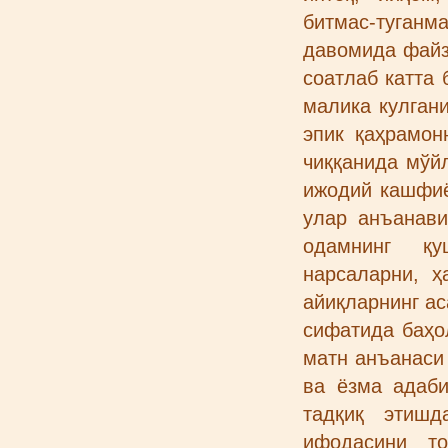
битмас-туган
давомида файз
соатлаб катта 
малика кулган
эпик қаҳрамон
чиққанида мўй
ижодий кашфиё
улар анъанави
одамнинг қу
нарсаларни, ҳ
айиқларнинг а
сифатида баҳо
матн анъанаси
ва ёзма адаби
тадқиқ этиш
ифодасини то