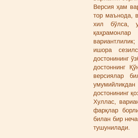
Версия ҳам ва
тор маънода, 
хил бўлса, у
қаҳрамонлар
вариантлилик;
ишора сезилс
достонининг ўз
достоннинг Қў
версиялар би
умумийликдан 
достонининг қо
Хуллас, вариа
фарқлар борли
билан бир неча
тушунилади.