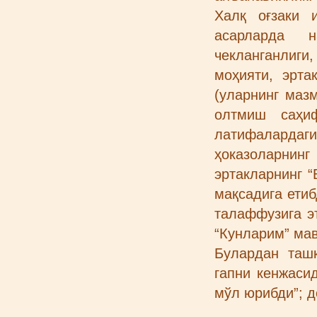
Халқ оғзаки 
асарларда н
чекланганлиги
моҳияти, эрта
(уларнинг мазм
олтмиш саҳиф
латифалардаги
ҳоказоларнинг
эртакларнинг “
мақсадига ети
талаффузига э
“Кунларим” ма
Булардан ташқ
гапни кенжаси
мўл юрибди”; д