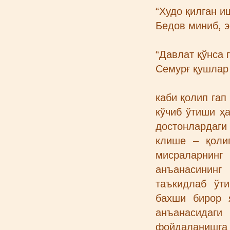
“Худо қилган и
Бедов миниб, э
“Давлат қўнса 
Семурғ қушлар
каби қолип гап
кўчиб ўтиши ҳ
достонлардаги 
клише – қоли
мисраларнинг
анъанасинин
таъкидлаб ўт
бахши бирор 
анъанасидаги
фойдаланишга