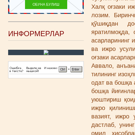
Халқ оғзаки и
лозим. Биринч
қўшиқдан до
яратилмоқда, 
ИНФОРМЕРЛАР
асарларининг и
ва ижро усули
оғзаки асарлар
Аввало, анъан
тилининг изоҳл
одат ва бошқа 
бошқа йиғинлар
уюштириш қоид
ижро қилиниш
вазият, ижро 
дастлаб, унин
омил ҳисобла