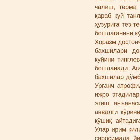
чалиш, терма 
қараб куй тан
ҳузурига тез-т
бошлаганини к
Хоразм достонч
бахшилари до
куйини тингло
бошланади. Аг
бахшилар дўмби
Урганч атрофи
ижро этадилар
этиш анъанас
аввалги кўрин
қўшиқ айтади
Улар ирим қили
саросимада й