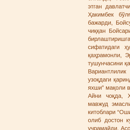
этган давлатч
Ҳакимбек бўл
бажарди, Бойс
чиққан Бойсар
бирлаштиришг
сифатидаги ҳ
қаҳрамонли, Э
тушунчасини қ
Вариантлилик
узоқдаги қари
яхши” мақоли в
Айни чоқда, 
мавжуд эмасл
китоблари “Оши
олиб достон к
учрамайди. Асо