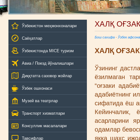
ХАЛҚ ОҒЗА
Ўзбекистон меҳмонхоналари
Бош сахифа
-
Ўзбек афсона
Саёҳатлар
ХАЛҚ ОҒЗА
Ўзбекистонда MICE туризм
Авиа / Поезд йўналишлари
Ўзининг дастл
Диққтатга сазовор жойлар
ёзилмаган тар
“оғзаки адаби
Ўзбек ошхонаси
адабиётнинг ил
Музей ва театрлар
сифатида ёш а
Кейинчалик, 
Транспорт хизматлари
асарларини яр
Консуллик масалалари
одамлар бевоси
якка шахс ижо
Тавсифлар