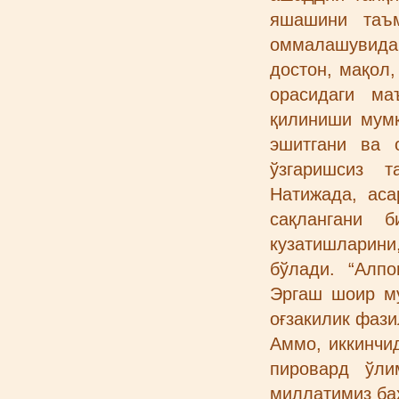
яшашини таъм
оммалашувида 
достон, мақол,
орасидаги ма
қилиниши мумк
эшитгани ва 
ўзгаришсиз т
Натижада, аса
сақлангани 
кузатишларин
бўлади. “Алп
Эргаш шоир му
оғзакилик фаз
Аммо, иккинчид
пировард ўли
миллатимиз бах