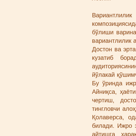
Вариантлил
композициясид
бўлиши варина
вариантлилик а
Достон ва эрта
кузатиб бора
аудиториясини
йўлакай қўшим
Бу ўринда ижр
Айниқса, ҳаёт
чертиш, дост
тингловчи ало
Қолаверса, од
билади. Ижро 
айтишга ҳара