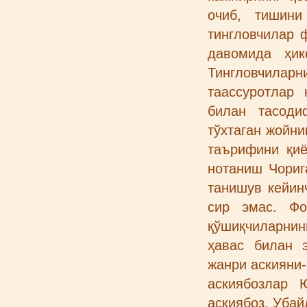
очиб, тишини
тингловчилар 
давомида ҳик
Тингловчиларни
таассуротлар
билан тасоди
тўхтаган жойни
таърифини қиё
нотаниш Чориг
танишув кейин
сир эмас. Фо
қўшиқчиларни
ҳавас билан 
жанри аскияни
аскиябозлар 
аскиябоз, Уба