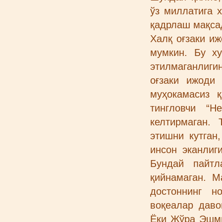
ўз миллатига 
қадрлаш мақса
Халқ оғзаки и
мумкин. Бу х
этилмаганлиг
оғзаки ижоди
муҳокамасиз 
тингловчи “Н
келтирмаган.
этишни кутган
инсон эканлиг
Бундай пайтл
қийнамаган. 
достоннинг н
воқеалар дав
Ёки Жўра Эшми