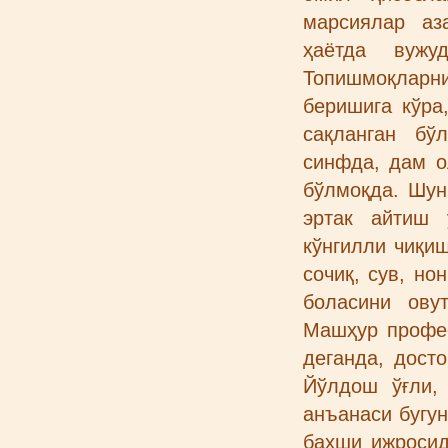
марсиялар аз
ҳаётда вужу
Топишмоқларн
беришига кўра
сақланган бў
синфда, дам о
бўлмоқда. Шуни
эртак айтиш 
кўнгилли чиқиш
сочиқ, сув, но
боласини ову
Машҳур профес
деганда, дост
Йўлдош ўғли,
анъанаси бугу
бахши ижросид