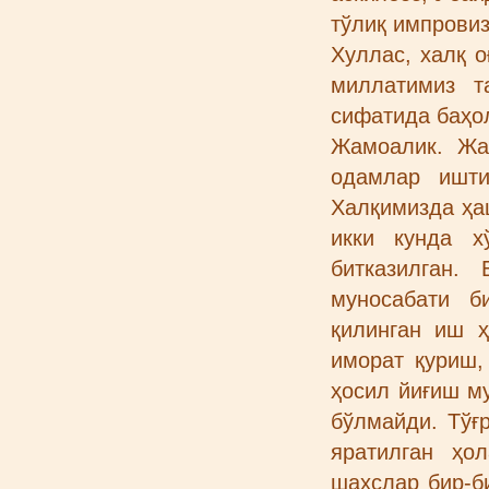
тўлиқ импровиз
Хуллас, халқ о
миллатимиз т
сифатида баҳо
Жамоалик. Жа
одамлар ишти
Халқимизда ҳа
икки кунда х
битказилган.
муносабати б
қилинган иш ҳ
иморат қуриш,
ҳосил йиғиш м
бўлмайди. Тўғ
яратилган ҳо
шахслар бир-б