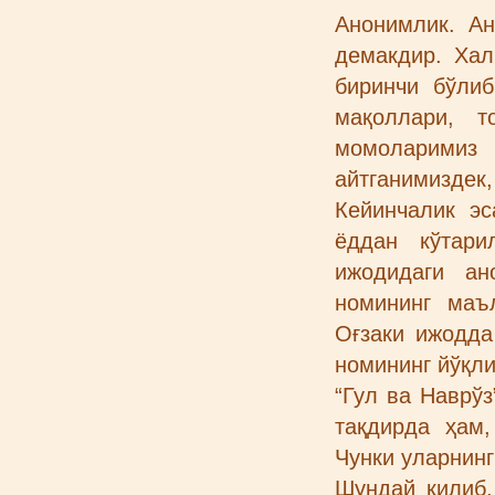
Анонимлик. А
демакдир. Хал
биринчи бўли
мақоллари, 
момоларимиз
айтганимиздек
Кейинчалик эс
ёддан кўтари
ижодидаги ан
номининг маъ
Оғзаки ижодда
номининг йўқли
“Гул ва Наврў
тақдирда ҳам
Чунки уларнинг
Шундай қилиб,