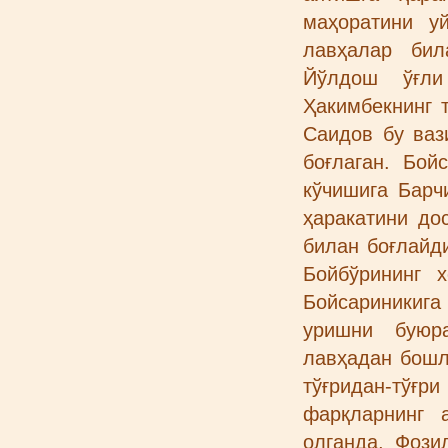
маҳоратини у
лавҳалар бил
Йўлдош ўғли
Ҳакимбекнинг 
Саидов бу ваз
боғлаган. Бой
кўчишига Барч
ҳаракатини до
билан боғлайд
Бойбўрининг 
Бойсариникига
уришни буюр
лавҳадан бошл
тўғридан-тўғ
фарқларнинг 
олганда, Фози