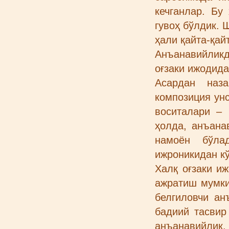
кечганлар. Бу
гувоҳ бўлдик. 
ҳали қайта-қай
Анъанавийликд
оғзаки ижодида
Асардан наза
композиция унс
воситалари – 
ҳолда, анъана
намоён бўла
ижроникидан кў
Халқ оғзаки и
ажратиш мумки
белгиловчи ан
бадиий тасвир
анъанавийлик.