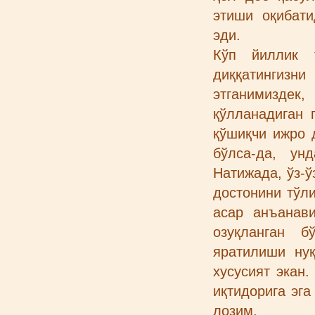
этиши оқибати
эди.
Кўп йиллик 
диққатингиз
этганимиздек
қўлланадиган 
қўшиқчи ижро 
бўлса-да, ун
Натижада, ўз-ў
достонини тўли
асар анъанав
озуқланган б
яратилиши нуқ
хусусият экан
иқтидорига эг
лозим.