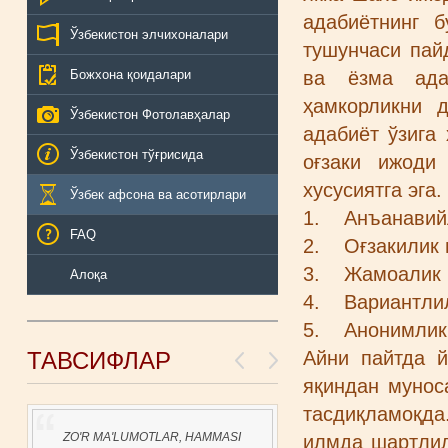
адабиётнинг 
Ўзбекистон элчихоналари
тушунчаси пай
Божхона қоидалари
ва ёзма ада
ҳамкорликни 
Ўзбекистон Фотолавҳалар
адабиёт ўзига
Ўзбекистон тўғрисида
оғзаки ижоди
хусусиятга эга.
Ўзбек афсона ва асотирлари
1. Анъанавий
FAQ
2. Оғзакилик 
3. Жамоалик 
Алоқа
4. Вариантлил
5. Анонимлик 
ТАВСИФЛАР
Айни пайтда 
яқиндан мунос
тасдиқламоқд
ZO'R MA'LUMOTLAR, HAMMASI
илмда шартлил