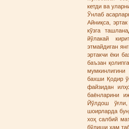
кетди ва уларн
Ўнлаб асарлар
Айниқса, эртак
кўзга ташлан
йўлакай кири
этмайдиган ян
эртакчи ёки б
баъзан қолипг
мумкинлигини
бахши Қодир ў
файзидан илҳо
баёнларини иж
Йўлдош ўғли
шоирларда бун
хоҳ салбий ма
бўлиши ҳам та