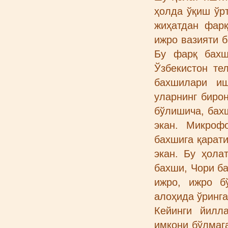
ҳолда ўқиш ўр
жиҳатдан фарқ
ижро вазияти б
Бу фарқ бахш
Ўзбекистон те
бахшилари иш
уларнинг биро
бўлишича, бахш
экан. Микроф
бахшига қарати
экан. Бу ҳола
бахши, Чори ба
ижро, ижро б
алоҳида ўринга
Кейинги йилл
имкони бўлмага