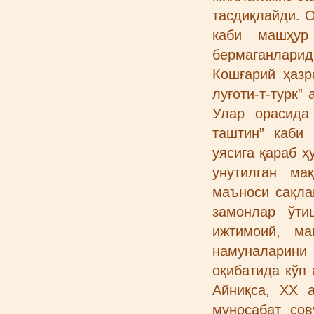
тасдиқлайди. 
каби машҳур
бермаганлари
Кошғарий ҳазр
луғоти-т-турк”
Улар орасида
таштин” каби 
уясига қараб ҳу
унутилган ма
маъноси сақлан
замонлар ўти
ижтимоий, ма
намуналарини
оқибатида кўп
Айниқса, ХХ а
муносабат сов