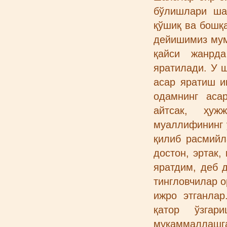
бўлишлари шар
қўшиқ ва бошқ
дейишимиз мумк
қайси жанрд
яратилади. У ш
асар яратиш и
одамнинг аса
айтсак, ҳуж
муаллифининг ў
қилиб расмийл
достон, эртак,
яратдим, деб д
тингловчилар о
ижро этганлар
қатор ўзга
мукаммаллашг