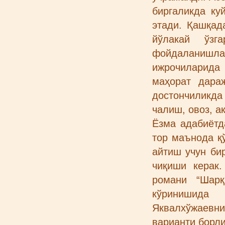
биргаликда ку
этади. Қашқад
йўлакай ўзг
фойдаланишла
ижрочиларида 
маҳорат дара
достончиликда
чалиш, овоз, а
Ёзма адабиётд
тор маънода қ
айтиш учун би
чиқиши керак
романи “Шарқ
кўринишида 
Яквалхўжаевнин
варианти борл