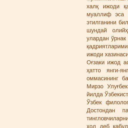
халқ ижоди қ
муаллиф эса 
этилганини би
шундай олий
улардан ўрнак
қадриятларимиз
ижоди хазинаси
Оғзаки ижод а
ҳатто янги-я
оммасининг б
Мирзо Улуғбе
йилда Ўзбекис
Ўзбек филолог
Достондан п
тингловчиларн
ҳол деб қабул