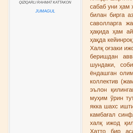
QIZIQARLI RAHMAT KATTAKON
сабаб уни ҳам 
JUMAGUL
билан бирга а
саволларга ж
ҳақида ҳам а
ҳақда кейинроқ
Халқ оғзаки иж
беришдан авв
шундаки, соб
ёндашган олим
коллектив (жам
эълон қилинг
муҳим ўрин ту
якка шахс ишти
камбағал синф
халқ ижод қил
Ҳатто бир ас