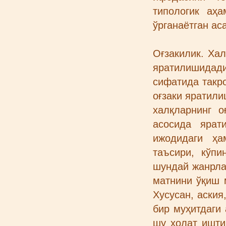
типологик аҳ
ўрганаётган ас
Оғзакилик. Хал
яратилишидад
сифатида такр
оғзаки яратили
халқларнинг 
асосида ярат
ижодидаги ҳа
таъсири, кўпи
шундай жанрлар
матнини ўқиш 
Хусусан, аския
бир муҳитдаги
шу ҳолат ишти