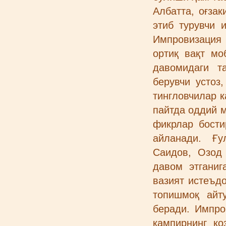
Албатта, оғзак
этиб турувчи 
Импровизация 
ортиқ вақт м
давомидаги т
берувчи устоз
тингловчилар к
пайтда оддий м
фикрлар бости
айланади. Ғ
Саидов, Озод
давом этганиг
вазият истеъд
топишмоқ айт
беради. Импро
кампирнинг қо