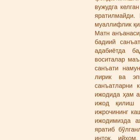
вужудга келга
яратилмайди. 
муаллифлик қи
Матн анъанасид
бадиий санъа
адабиётда ба
воситалар маъ
санъати наму
лирик ва эп
санъатларни 
ижодида ҳам а
ижод қилиш 
ижрочининг ка
ижодимизда а
яратиб бўлган
интоқ, ийҳом