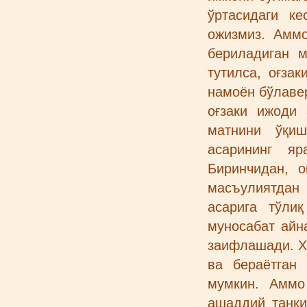
ўртасидаги к
ожизмиз. Аммо
бериладиган м
тутилса, оғза
намоён бўлавер
оғзаки ижоди
матнини ўқи
асарининг яр
Биринчидан, о
масъулиятдан
асарига тўли
муносабат айна
заифлашади. Х
ва бераётган
мумкин. Аммо
ашаддий танқи