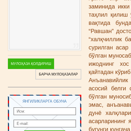
заминида икки
таҳлил қилиш 
вақтида бунд
“Равшан” дост
“халқчиллик б
сурилган асар
бўлган муносаб
ижоднинг хос
МУЛОҲАЗА ҚОЛДИРИШ
қайтадан кўриб
БАРЧА МУЛОҲАЗАЛАР
Анъанавийлик
асосий белги
бўлган муноси
ЯНГИЛИКЛАРГА ОБУНА
эмас, анъанав
дунё халқлар
асарларининг 
бугунги кунгач