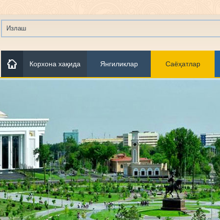
Корхона хақида
Янгиликлар
Саёҳатлар