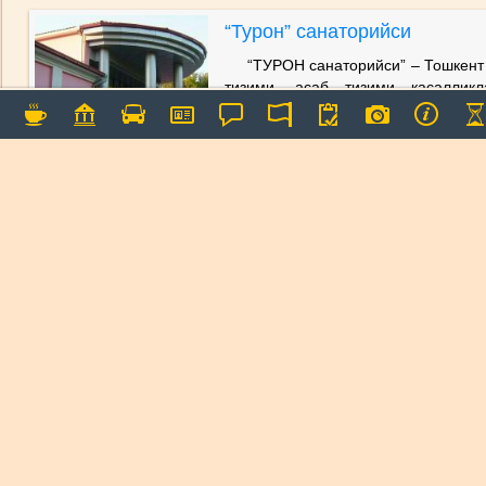
“Турон” санаторийси
“ТУРОН санаторийси” – Тошкент 
тизими, асаб тизими касалликл
беморларни соғломлаштириш учун 
соғломлаштириш оромгоҳи
922
”Чинабад” санаторийси
Чинобод санаторияси — Тошкен
жойлашган бўлиб, 1946 йилда уруш
биринчи санаторийлардан бири ҳис
Кун 12
Кеча 11
1384