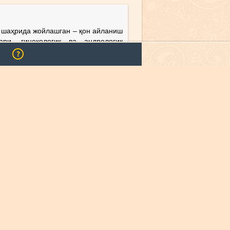
шаҳрида жойлашган – қон айланиш
ари, гинекологик ва андрологик
мўлжалланган ихтисослаштирилган
ТУР ЯСАШ
БАТАФСИЛ
т шаҳрининг Юнусобод туманида
дан кейинги даврда ташкил топган
обланади.
БАТАФСИЛ