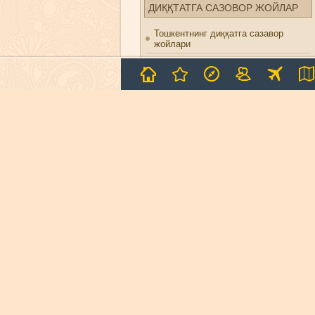
ДИҚҚТАТГА САЗОВОР ЖОЙЛАР
Тошкентнинг диққатга сазавор
жойлари
Самарқанднинг диққатга сазавор
жойлари
Бухоронинг диққатга сазавор
жойлари
Хиванинг диққатга сазавор жойлари
Чимённинг диққатга сазавор
жойлари
Шахрисабзнинг диққатга сазавор
жойлари
Термизнинг диққатга сазавор
жойлари
Қўқоннинг диққатга сазавор
жойлари
Сармишсойнинг диққатга сазавор
жойлари
Нуротадаги диққатга сазавор
жойлар
Аёз-қалъанинг диққатга сазавор