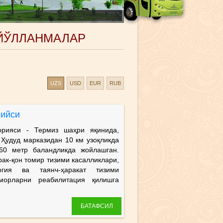
 ЙЎЛЛАНМАЛАР
UZS
USD
EUR
RUB
рийси
яси - Термиз шаҳри яқинида,
Ҳудуд марказидан 10 км узоқликда
60 метр баландликда жойлашган.
ак-қон томир тизими касалликлари,
логия ва таянч-ҳаракат тизими
морларни реабилитация қилишга
БАТАФСИЛ