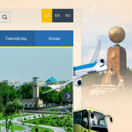
UZ
EN
RU
Тавсифлар
Алоқа