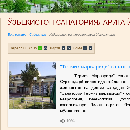
ЎЗБЕКИСТОН САНАТОРИЯЛАРИГА
Бош сахифа
-
Саёҳатлар
- Ўзбекистон санаторияларига йўлланмалар
Саралаш:
сана
нархи
номи
”Термиз марвариди” санато
"Термиз Марвариди" санатори
Сурхондарё вилоятида жойлашган. 
жойлашган ва денгиз сатҳидан 3
"Санатория Термиз марвариди" -
юр
неврология, гинекология, уро
касалликлари билан оғриган бе
мўлжалланган.
1094