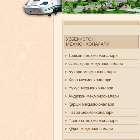
ЎЗБЕКИСТОН
МЕҲМОНХОНАЛАРИ
Тошкент меҳмонхоналари
Самарқанд меҳмонхоналари
Бухоро меҳмонхоналари
Хива меҳмонхоналари
Нукус меҳмонхоналари
Андижон меҳмонхоналари
Қарши меҳмонхоналари
Навои меҳмонхоналари
Фарғона меҳмонхоналари
Қўқон меҳмонхоналари