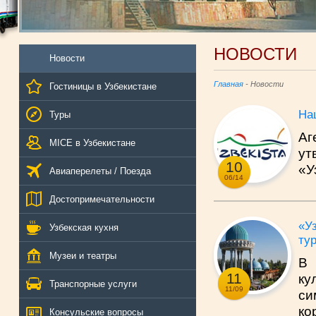
НОВОСТИ
Новости
Главная
- Новости
Гостиницы в Узбекистане
На
Туры
Аг
MICE в Узбекистане
ут
10
«У
Авиаперелеты / Поезда
06/14
Достопримечательности
«У
Узбекская кухня
ту
Музеи и театры
В 
11
к
Транспорные услуги
11/09
си
ко
Консульские вопросы