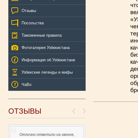
чт
Отзывы
ве
«У
Посольства
че
те
Таможенные правила
ин
ка
Фотогалерея Узбекистана
б
Информация об Узбекистане
ка
д
Узбекские легенды и мифы
ор
об
ЧаВо
бр
ОТЗЫВЫ
Отлично ответили на звонок,