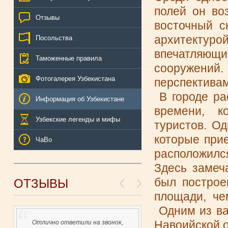
полей он во
Отзывы
восточный с
архитект
Посольства
впечатляю
Таможенные правила
сооружений
Фотогалерея Узбекистана
перспективам
В городе ра
Информация об Узбекистане
времени, к
Узбекские легенды и мифы
туристов. О
которые при
ЧаВо
расположилс
Здесь замеч
был построе
ОТЗЫВЫ
площади, че
Одним из ва
Навоийской о
Отлично ответили на звонок,