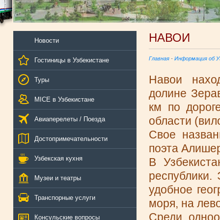
НАВОИ
Новости
Главная
-
Информация об У
Гостиницы в Узбекистане
Навои наход
Туры
долине Зерав
MICE в Узбекистане
км по дорог
области (вил
Авиаперелеты / Поезда
Свое назван
Достопримечательности
поэта Алише
Узбекская кухня
В Узбекиста
республики.
Музеи и театры
удобное гео
Транспорные услуги
моря, на лев
Среди одноо
Консульские вопросы