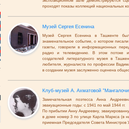
экспозиционном зале демонстрируются сц
проходят показы коллекций национальных ко
Музей Сергея Есенина
Музей Сергея Есенина в Ташкенте был
знаменательное событие, о котором писали
газеты, говорили в информационных пере
радио и телевидению. В этом потоке 
создателей литературного музея в Ташке
любителя, журналиста по профессии Вадима
в создании музея заслуженно оценена обще
Клуб-музей А. Ахматовой ”Мангалочи
Замечательная поэтесса Анна Андреев
эвакуационные годы: с 1941 по май 1944 гг.
По прибытии Анну Андреевну, эвакуированну
в доме номер 3 по улице Карла Маркса (в 
приемная Председателя Совета Министров