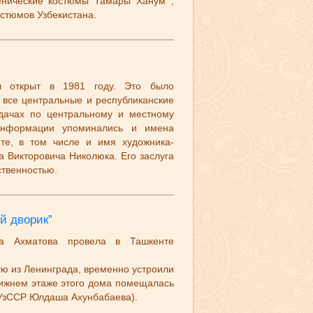
енические костюмы Тамары Ханум ,
стюмов Узбекистана.
 открыт в 1981 году. Это было
 все центральные и республиканские
дачах по центральному и местному
информации упоминались и имена
нте, в том числе и имя художника-
 Викторовича Николюка. Его заслуга
ственностью.
й дворик”
на Ахматова провела в Ташкенте
ю из Ленинграда, временно устроили
нижнем этаже этого дома помещалась
 УзССР Юлдаша Ахунбабаева).