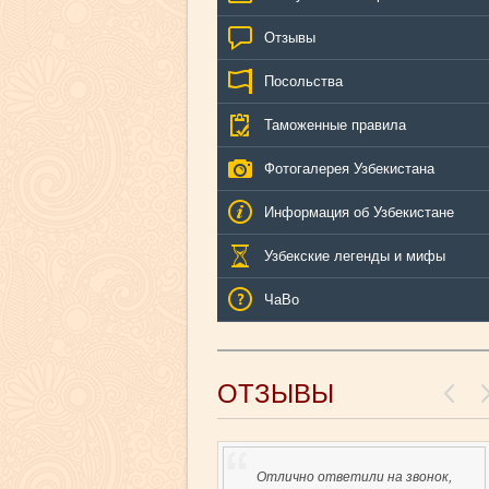
Отзывы
Посольства
Таможенные правила
Фотогалерея Узбекистана
Информация об Узбекистане
Узбекские легенды и мифы
ЧаВо
ОТЗЫВЫ
Хочется поблагодарить оператора