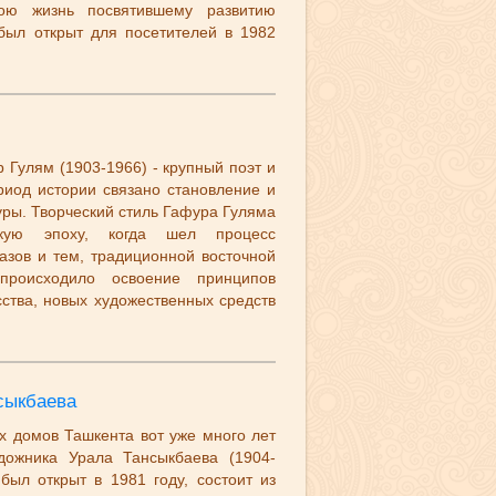
ою жизнь посвятившему развитию
 был открыт для посетителей в 1982
 Гулям (1903-1966) - крупный поэт и
риод истории связано становление и
уры. Творческий стиль Гафура Гуляма
скую эпоху, когда шел процесс
азов и тем, традиционной восточной
происходило освоение принципов
сства, новых художественных средств
сыкбаева
х домов Ташкента вот уже много лет
удожника Урала Тансыкбаева (1904-
был открыт в 1981 году, состоит из