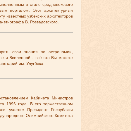
ыполненным в стиле средневекового
вым порталом. Этот архитектурный
ту известных узбекских архитекторов
а-этнографа В. Розвадовского.
ирить свои знания по астрономии,
ле и Вселенной - всё это Вы можете
анетарий им. Улугбека.
становлением Кабинета Министров
та 1996 года. В его торжественном
ли участие Президент Республики
ждународного Олимпийского Комитета