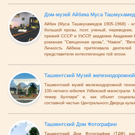
Дом-музей Айбека Муса Ташмухамед
Айбек (Муса Ташмухамедов 1905-1968) - кл
большой прозы, поэт, ученый, переводчик, 
премий СССР и УзССР, академик Академии 
романам "Священная кровь", "Навои", "Вете
Личность Айбека притягивала деятелей
представители интеллигенции той эпохи.
Ташкентский Музей железнодорожной
Ташкентский музей железнодорожной техники
100-летнего юбилея Узбекской магистрали. 
темир йуллари" и, как объект социальн
составной частью Центрального Дворца кул
Ташкентский Дом Фотографии
Ташкентский Дом Фотографии (ТДФ) рас