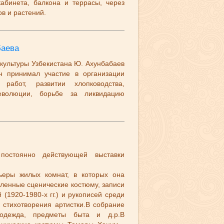
кабинета, балкона и террасы, через
ов и растений.
аева
 культуры Узбекистана Ю. Ахунбабаев
н принимал участие в организации
 работ, развитии хлопководства,
еволюции, борьбе за ликвидацию
остоянно действующей выставки
еры жилых комнат, в которых она
ленные сценические костюму, записи
(1920-1980-х гг.) и рукописей среди
 стихотворения артистки.В собрание
одежда, предметы быта и д.р.В