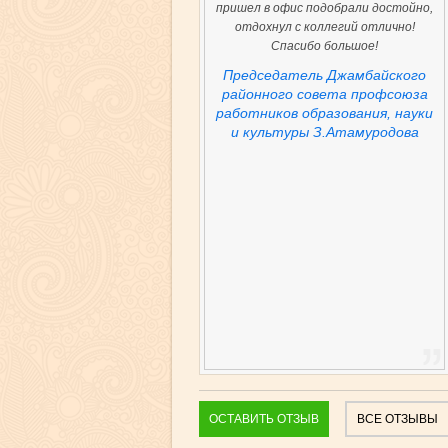
Рахматуллу Карабаеву за помощь в
организации отдыха на Самарканд с
17.05.2014.по 18.05.2014.После
нескольких обращений в другие
фирмы в поиске путевки (очень
эконом) с испорченным настроением
случайно обратилась в это
агентство. В итоге мы получили 2
дня замечательного отдыха
соответственно своему кошельку.
Спасибо и удачи вам!
Председатель профсоюзного
комитета ЦГСЭН
Аламазарского района
А.Шарипова
ОСТАВИТЬ ОТЗЫВ
ВСЕ ОТЗЫВЫ