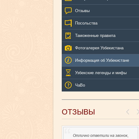
Отзывы
Посольства
Таможенные правила
Фотогалерея Узбекистана
Информация об Узбекистане
Узбекские легенды и мифы
ЧаВо
ОТЗЫВЫ
Отлично ответили на звонок,