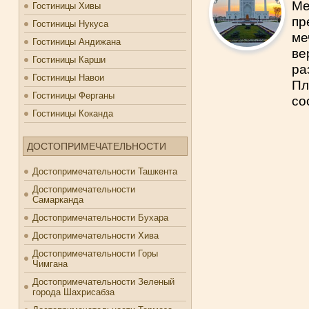
Ме
Гостиницы Хивы
пр
Гостиницы Нукуса
ме
Гостиницы Андижана
ве
Гостиницы Карши
ра
Гостиницы Навои
Пл
Гостиницы Ферганы
со
Гостиницы Коканда
ДОСТОПРИМЕЧАТЕЛЬНОСТИ
Достопримечательности Ташкента
Достопримечательности
Самарканда
Достопримечательности Бухара
Достопримечательности Хива
Достопримечательности Горы
Чимгана
Достопримечательности Зеленый
города Шахрисабза