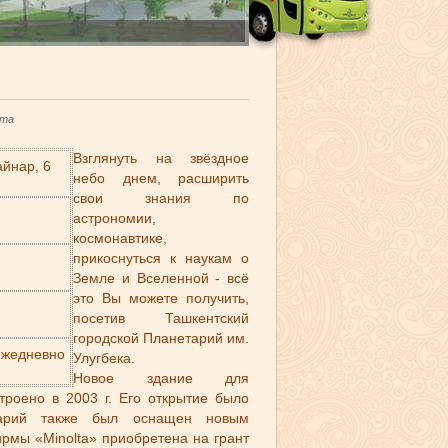
нта
Взглянуть на звёздное
айнар, 6
небо днем, расширить
свои знания по
астрономии,
космонавтике,
прикоснуться к наукам о
Земле и Вселенной - всё
это Вы можете получить,
посетив Ташкентский
городской Планетарий им.
 ежедневно
Улугбека.
Новое здание для
троено в 2003 г. Его открытие было
тарий также был оснащен новым
рмы «Minolta» приобретена на грант