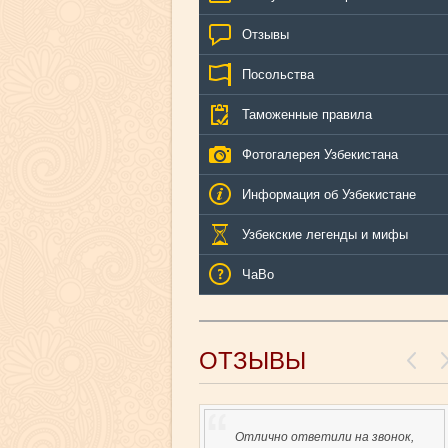
Отзывы
Посольства
Таможенные правила
Фотогалерея Узбекистана
Информация об Узбекистане
Узбекские легенды и мифы
ЧаВо
ОТЗЫВЫ
Отлично ответили на звонок,