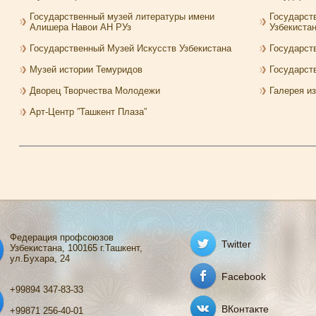
Государственный музей литературы имени
Государст
Алишера Навои АН РУз
Узбекиста
Государственный Музей Искусств Узбекистана
Государст
Музей истории Темуридов
Государст
Дворец Творчества Молодежи
Галерея и
Арт-Центр ”Ташкент Плаза”
Федерация профсоюзов
Twitter
Узбекистана, 100165 г.Ташкент,
ул.Бухара, 24
Facebook
+99894 347-83-33
ВКонтакте
+99871 256-40-01