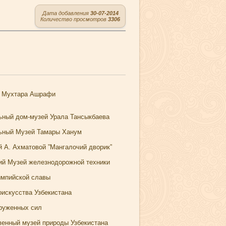
Дата добавления
30-07-2014
Количество просмотров
3306
 Мухтара Ашрафи
ный дом-музей Урала Тансыкбаева
ьный Музей Тамары Ханум
й А. Ахматовой ”Мангалочий дворик”
ий Музей железнодорожной техники
мпийской славы
оискусства Узбекистана
руженных сил
венный музей природы Узбекистана