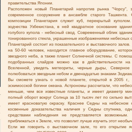
правительства Японии.
Расположен новый Планетарий напротив рынка "Чорсу", 
современное сооружение в ансамбле старого Ташкента. 
композиции Планетария служит куб, перекрытый куполом
зодчества Узбекистана, в ней квадратное основание здани
голубого купола - небесный свод. Современный облик здан
тонированного стекла, украшенные изображениями небесных 
Планетарий состоит из показательного и выставочного залов.
на 50-60 человек, находится главное оборудование, котор
звездного неба, а также планет Солнечной системы. С пом
подобранных слайдов можно как в действительности на
Вселенной, увидеть метеориты, черные дыры, Северное 
полюбоваться звездным небом и двенадцатью знаками Зодиак
Вы сможете узнать о новой планете, открытой в 2005 г.,
эскимосской богини океана. Астрономы рассчитали, что небе
меньше, чем все известные планеты, и имеет диаметр ми
полный оборот вокруг Солнца за 10 тысяч лет по сильно выт
имеет красноватую окраску. Краснее Седны на небесном 
косвенные доказательства наличия у Седны спутника, од
средствами наблюдения не представляется возможным.
приближаться к Земле, что позволит лучше изучить этот необы
Если же говорить о выставочном зале, то его открытие я