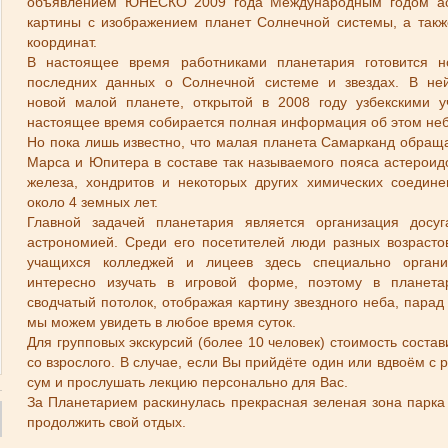
объявлением ЮНЕСКО 2009 года Международным годом ас
картины с изображением планет Солнечной системы, а такж
координат.
В настоящее время работниками планетария готовится н
последних данных о Солнечной системе и звездах. В ней 
новой малой планете, открытой в 2008 году узбекскими 
настоящее время собирается полная информация об этом не
Но пока лишь известно, что малая планета Самарканд обращ
Марса и Юпитера в составе так называемого пояса астероидо
железа, хондритов и некоторых других химических соедин
около 4 земных лет.
Главной задачей планетария является организация досу
астрономией. Среди его посетителей люди разных возрасто
учащихся колледжей и лицеев здесь специально органи
интересно изучать в игровой форме, поэтому в планета
сводчатый потолок, отображая картину звездного неба, парад 
мы можем увидеть в любое время суток.
Для групповых экскурсий (более 10 человек) стоимость состави
со взрослого. В случае, если Вы прийдёте один или вдвоём с 
сум и прослушать лекцию персонально для Вас.
За Планетарием раскинулась прекрасная зеленая зона парка
продолжить свой отдых.