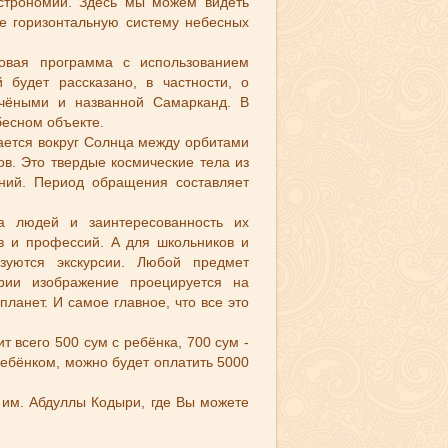
трономии. Здесь мы можем видеть
е горизонтальную систему небесных
овая программа с использованием
будет рассказано, в частности, о
учёными и названной Самарканд. В
бесном объекте.
ается вокруг Солнца между орбитами
в. Это твердые космические тела из
ений. Период обращения составляет
га людей и заинтересованность их
в и профессий. А для школьников и
зуются экскурсии. Любой предмет
рии изображение проецируется на
планет. И самое главное, что все это
т всего 500 сум с ребёнка, 700 сум -
ребёнком, можно будет оплатить 5000
 им. Абдуллы Кодыри, где Вы можете