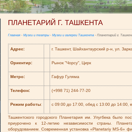
ПЛАНЕТАРИЙ Г. ТАШКЕНТА
Главная
-
Музеи и театры
-
Музеи и галереи Ташкента
- Планетарий г. Ташке
Адрес:
г. Ташкент, Шайхантаурский р-н, ул. Зарк
Ориентир:
Рынок "Чорсу", Цирк
Метро:
Гафур Гуляма
Телефон:
(+998 71) 244-77-20
Режим работы
:
с 09:00 до 17:00, обед с 13:00 до 14:00,
Ташкентского городского Планетария им. Улугбека было пос
приурочено к 12-летию независимости страны. Плане
оборудованием. Современная установка «Planetariy MS-6» фи