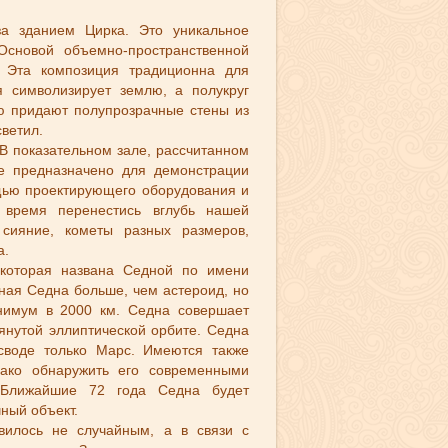
за зданием Цирка. Это уникальное
Основой объемно-пространственной
. Эта композиция традиционна для
я символизирует землю, а полукруг
ию придают полупрозрачные стены из
светил.
 В показательном зале, рассчитанном
ое предназначено для демонстрации
ощью проектирующего оборудования и
 время перенестись вглубь нашей
сияние, кометы разных размеров,
а.
 которая названа Седной по имени
сная Седна больше, чем астероид, но
нимум в 2000 км. Седна совершает
янутой эллиптической орбите. Седна
своде только Марс. Имеются также
нако обнаружить его современными
 Ближайшие 72 года Седна будет
чный объект.
вилось не случайным, а в связи с