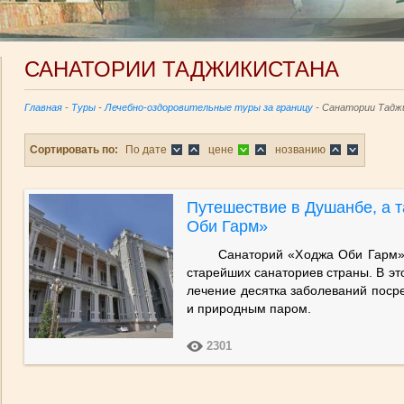
САНАТОРИИ ТАДЖИКИСТАНА
Главная
-
Туры
-
Лечебно-оздоровительные туры за границу
- Санатории Тадж
Сортировать по:
По дате
цене
нозванию
Путешествие в Душанбе, а 
Оби Гарм»
Санаторий «Ходжа Оби Гарм» сч
старейших санаториев страны. В эт
лечение десятка заболеваний посре
и природным паром.
2301