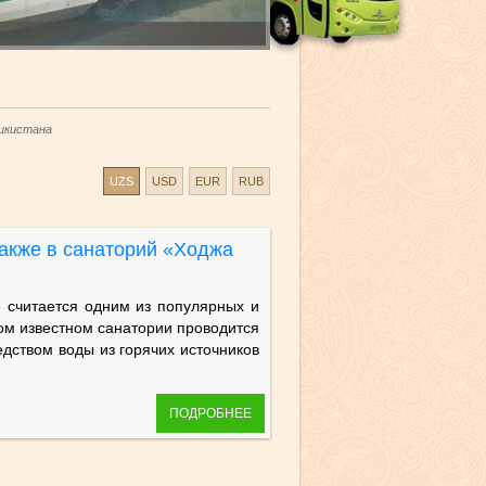
икистана
UZS
USD
EUR
RUB
также в санаторий «Ходжа
итается одним из популярных и
ом известном санатории проводится
дством воды из горячих источников
ПОДРОБНЕЕ