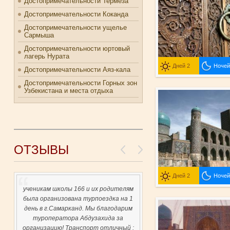
Достопримечательности Термеза
Достопримечательности Коканда
Достопримечательности ущелье
Сармыша
Достопримечательности юртовый
лагерь Нурата
Дней 2
Ночей
Достопримечательности Аяз-кала
Достопримечательности Горных зон
Узбекистана и места отдыха
ОТЗЫВЫ
Дней 2
Ночей
ученикам школы 166 и их родителям
была организована турпоездка на 1
день в г.Самарканд. Мы благодарим
туроператора Абдузахида за
организацию! Транспорт отличный :