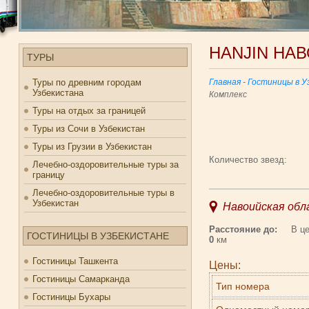
HANJIN НА
ТУРЫ
Туры по древним городам
Главная
-
Гостиницы в У
Узбекистана
Комплекс
Туры на отдых за границей
Туры из Сочи в Узбекистан
Туры из Грузии в Узбекистан
Количество звезд:
Лечебно-оздоровительные туры за
границу
Лечебно-оздоровительные туры в
Узбекистан
Навоийская обл
Расстояние до:
В цен
ГОСТИНИЦЫ В УЗБЕКИСТАНЕ
0
км
Гостиницы Ташкента
Цены:
Гостиницы Самарканда
Тип номера
Гостиницы Бухары