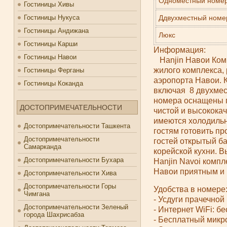
Одноместный номе
Гостиницы Хивы
Гостиницы Нукуса
Ддвухместный номе
Гостиницы Андижана
Люкс
Гостиницы Карши
Информация:
Гостиницы Навои
Hanjin Навои Комп
жилого комплекса,
Гостиницы Ферганы
аэропорта Навои. К
Гостиницы Коканда
включая 8 двухмес
номера оснащены п
ДОСТОПРИМЕЧАТЕЛЬНОСТИ
чистой и высокока
имеются холодильни
Достопримечательности Ташкента
гостям готовить пр
Достопримечательности
гостей открытый б
Самарканда
корейской кухни.
Достопримечательности Бухара
Hanjin Navoi комп
Навои приятным и
Достопримечательности Хива
Достопримечательности Горы
Удобства в номере
Чимгана
- Усдуги прачечной
Достопримечательности Зеленый
- Интернет WiFi: б
города Шахрисабза
- Бесплатный микр