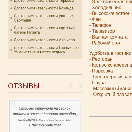
Достопримечательности Термеза
- Электрическая пл
- Холодильник
Достопримечательности Коканда
- Высококачествен
Достопримечательности ущелье
- Фен
Сармыша
- Телефон
Достопримечательности юртовый
- Телевизор
лагерь Нурата
- Ванная комната
Достопримечательности Аяз-кала
- Рабочий стол
Достопримечательности Горных зон
Узбекистана и места отдыха
Удобства в гостини
- Ресторан
- Кол-во конференц
- Парковка
- Тренажерный зал
- Сауна
ОТЗЫВЫ
- Массажный каби
- Открытый плават
Отлично ответили на звонок,
пришел в офис подобрали достойно,
отдохнул с коллегий отлично!
Спасибо большое!