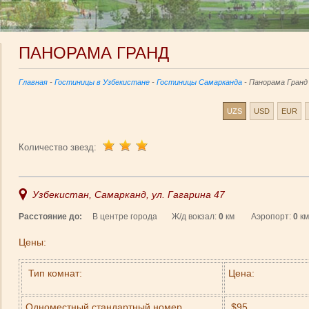
ПАНОРАМА ГРАНД
Главная
-
Гостиницы в Узбекистане
-
Гостиницы Самарканда
- Панорама Гранд
UZS
USD
EUR
Количество звезд:
Узбекистан, Самарканд, ул. Гагарина 47
Расстояние до:
В центре города Ж/д вокзал:
0
км Аэропорт:
0
Цены:
Тип комнат:
Цена:
Одноместный стандартный номер
$95