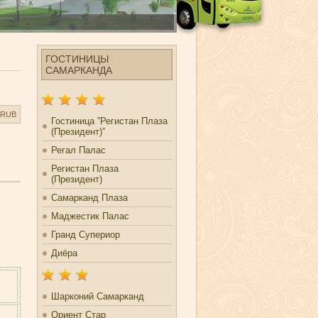
ГОСТИНИЦЫ
САМАРКАНДА
RUB
Гостиница ”Регистан Плаза
(Президент)”
Регал Палас
Регистан Плаза
(Президент)
Cамарканд Плаза
Маджестик Палас
км
Гранд Супериор
Диёра
Шарконий Самарканд
Ориент Стар