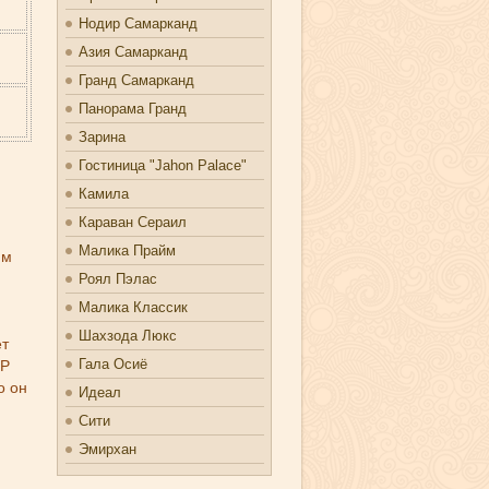
Нодир Самарканд
Азия Самарканд
Гранд Самарканд
Панорама Гранд
Зарина
Гостиница "Jahon Palace"
Камила
Караван Сераил
Малика Прайм
им
Роял Пэлас
Малика Классик
Шахзода Люкс
ет
Гала Осиё
IP
о он
Идеал
Сити
Эмирхан