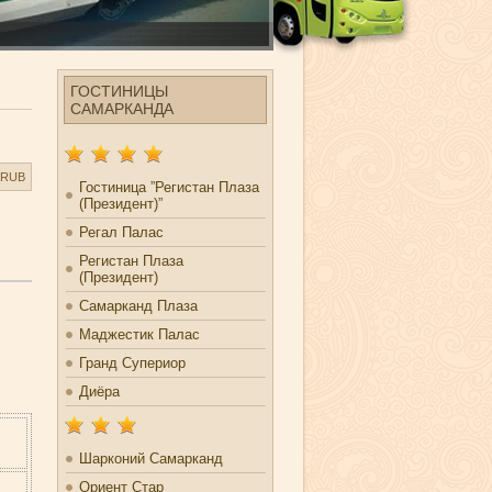
ГОСТИНИЦЫ
САМАРКАНДА
RUB
Гостиница ”Регистан Плаза
(Президент)”
Регал Палас
Регистан Плаза
(Президент)
Cамарканд Плаза
Маджестик Палас
км
Гранд Супериор
Диёра
Шарконий Самарканд
Ориент Стар