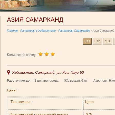
АЗИЯ САМАРКАНД
Главная
-
Гостиницы в Узбекистане
-
Гостиницы Самарканда
- Азия Самарканд
UZS
USD
EUR
Количество звезд:
Узбекистан, Самарканд, ул. Кош-Хауз 50
Расстояние до:
В центре города Ж/д вокзал:
0
км Аэропорт:
0
Цены:
Тип номера:
Цена:
Одноместный стандартный номер
$75