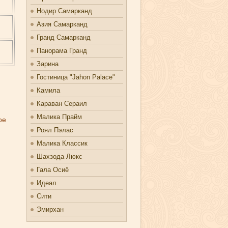
Нодир Самарканд
Азия Самарканд
Гранд Самарканд
Панорама Гранд
Зарина
Гостиница "Jahon Palace"
Камила
Караван Сераил
Малика Прайм
ое
Роял Пэлас
Малика Классик
Шахзода Люкс
Гала Осиё
Идеал
Сити
Эмирхан